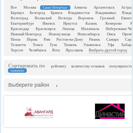
Все
Москва
Алматы
Архангельск
Астрах
Санкт-Петербург
Барнаул
Белгород
Брянск
Владивосток
Владикавказ
Влади
Волгоград
Волжский
Вологда
Воронеж
Грозный
Евпато
Екатеринбург
Ижевск
Иркутск
Казань
Кемерово
К
Краснодар
Красноярск
Липецк
Махачкала
Набережные Че
Нижний Новгород
Новокузнецк
Новосибирск
Омск
Оренб
Пенза
Пермь
Рим
Ростов-на-Дону
Рязань
Самара
Сара
Тольятти
Томск
Тула
Тюмень
Ульяновск
Уфа
Хабаро
Херсон
Челябинск
Ялта
Ярославль
Выбрать другой город
Сортировать по
рейтингу
количеству отзывов
популярности
названию
Выберите район