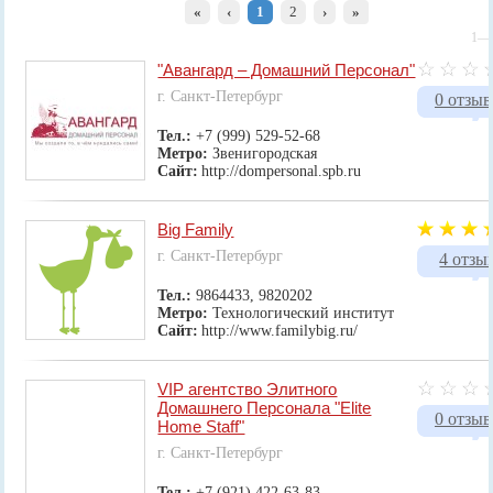
«
‹
1
2
›
»
1—1
"Авангард – Домашний Персонал"
г. Санкт-Петербург
0 отзыв
Тел.:
+7 (999) 529-52-68
Метро:
Звенигородская
Сайт:
http://dompersonal.spb.ru
Big Family
г. Санкт-Петербург
4 отзы
Тел.:
9864433, 9820202
Метро:
Технологический институт
Сайт:
http://www.familybig.ru/
VIP агентство Элитного
Домашнего Персонала "Elite
0 отзыв
Home Staff"
г. Санкт-Петербург
Тел.:
+7 (921) 422-63-83