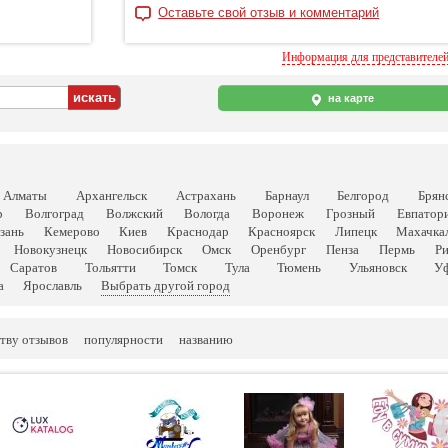
Оставьте свой отзыв и комментарий
Информация для представителе
на карте
Алматы
Архангельск
Астрахань
Барнаул
Белгород
Брян
р
Волгоград
Волжский
Вологда
Воронеж
Грозный
Евпатор
зань
Кемерово
Киев
Краснодар
Красноярск
Липецк
Махачка
Новокузнецк
Новосибирск
Омск
Оренбург
Пенза
Пермь
Р
Саратов
Тольятти
Томск
Тула
Тюмень
Ульяновск
У
а
Ярославль
Выбрать другой город
тву отзывов
популярности
названию