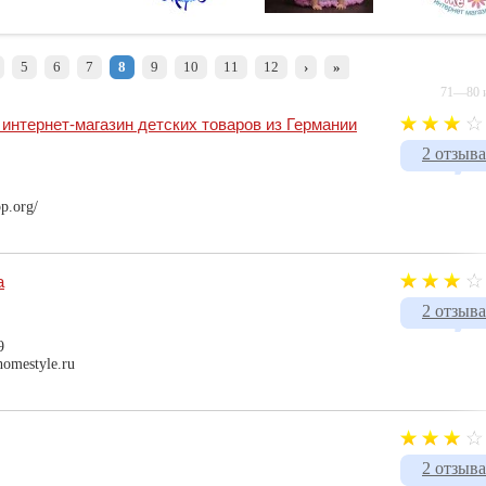
5
6
7
8
9
10
11
12
›
»
71—80 и
 интернет-магазин детских товаров из Германии
2 отзыва
p.org/
а
2 отзыва
9
homestyle.ru
2 отзыва