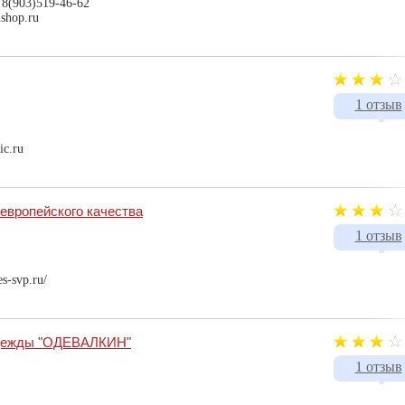
 8(903)519-46-62
ishop.ru
1 отзыв
ic.ru
европейского качества
1 отзыв
s-svp.ru/
одежды "ОДЕВАЛКИН"
1 отзыв