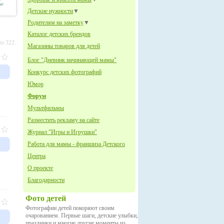
Детские нужности
▼
Родителям на заметку
▼
Каталог детских брендов
з 322.
Магазины товаров для детей
Блог "Дневник начинающей мамы"
Конкурс детских фотографий
Юмор
Форум
Мультфильмы
Разместить рекламу на сайте
Журнал "Игры и Игрушки"
Работа для мамы - франшиза Детского
Центра
О проекте
Благодарности
Фото детей
Фотографии детей покоряют своим
очарованием. Первые шаги, детские улыбки,
праздники и многие другие моменты из