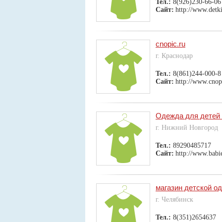
Тел.:
8(926)230-66-06
Сайт:
http://www.detk
cnopic.ru
г. Краснодар
Тел.:
8(861)244-000-8
Сайт:
http://www.cnop
Одежда для детей 
г. Нижний Новгород
Тел.:
89290485717
Сайт:
http://www.babie
магазин детской 
г. Челябинск
Тел.:
8(351)2654637