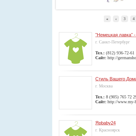
«
‹
3
4
"Немецкая лавка" -
г. Санкт-Петербург
Тел.:
(812) 936-72-61
Сайт:
http://germansho
Стиль Вашего Дом
г. Москва
Тел.:
8 (905) 765 72 2
Сайт:
http://www.my-
Ярbaby24
г. Красноярск