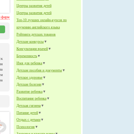
Центры развития детей
Центры развития детей
й фирм
Топ-10 лучших онлайн-курсов по
изучению английского языка
Рейтинги детских товаров
Детские конкурсы
▼
Консультации врачей
▼
Беременность
▼
ск
Имя для ребенка
▼
ия
ла
Детские пособия и документы
▼
им
Детское здоровье
▼
фа
Детские болезни
▼
Развитие ребенка
▼
Воспитание ребенка
▼
Детская гигиена
▼
Питание детей
▼
Отдых с детьми
▼
Психология
▼
Здоровье и красота мамы
▼