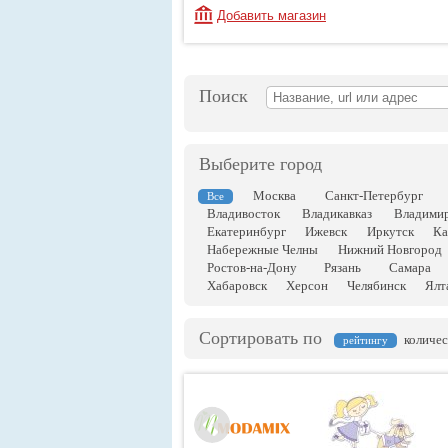
Добавить магазин
Поиск
Выберите город
Москва
Санкт-Петербург
Все
Владивосток
Владикавказ
Владими
Екатеринбург
Ижевск
Иркутск
Ка
Набережные Челны
Нижний Новгород
Ростов-на-Дону
Рязань
Самара
Хабаровск
Херсон
Челябинск
Ялт
Сортировать по
количес
рейтингу