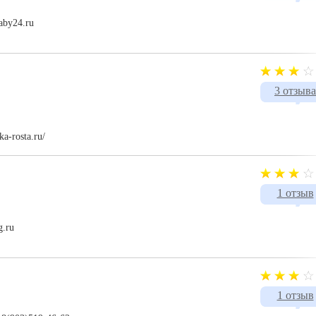
aby24.ru
3 отзыва
a-rosta.ru/
1 отзыв
g.ru
1 отзыв