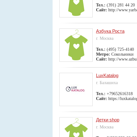
Тел.:
(391) 281 44 20
Сайт:
http://www.yarb
Азбука Роста
г. Москва
Тел.:
(495) 725-4140
Метро:
Сокольники
Сайт:
http://www.azbuk
LuxKatalog
г. Балашиха
Тел.:
+79652616318
Сайт:
https://luxkatalo
Детки shop
г. Москва