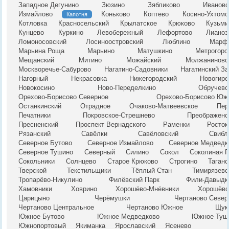
Западное Дегунино
Зюзино
Зябликово
Ивановс
Измайлово
Коньково
Коптево
Косино-Ухтомс
Капотня
Котловка
Красносельский
Крылатское
Крюково
Кузьми
Кунцево
Куркино
Левобережный
Лефортово
Лианоз
Ломоносовский
Лосиноостровский
Люблино
Марф
Марьина Роща
Марьино
Матушкино
Метрогоро
Мещанский
Митино
Можайский
Молжаниновс
Москворечье-Сабурово
Нагатино-Садовники
Нагатинский За
Нагорный
Некрасовка
Нижегородский
Новогире
Новокосино
Ново-Переделкино
Обручевс
Орехово-Борисово Северное
Орехово-Борисово Юж
Останкинский
Отрадное
Очаково-Матвеевское
Пер
Печатники
Покровское-Стрешнево
Преображенс
Пресненский
Проспект Вернадского
Раменки
Росток
Рязанский
Савёлки
Савёловский
Свибл
Северное Бутово
Северное Измайлово
Северное Медведк
Северное Тушино
Северный
Силино
Сокол
Соколиная Г
Сокольники
Солнцево
Старое Крюково
Строгино
Таганс
Тверской
Текстильщики
Тёплый Стан
Тимирязевс
Тропарёво-Никулино
Филёвский Парк
Фили-Давыдк
Хамовники
Ховрино
Хорошёво-Мнёвники
Хорошёвс
Царицыно
Черёмушки
Чертаново Север
Чертаново Центральное
Чертаново Южное
Щук
Южное Бутово
Южное Медведково
Южное Туш
Южнопортовый
Якиманка
Ярославский
Ясенево