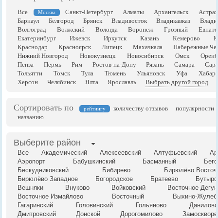
Все
Санкт-Петербург
Алматы
Архангельск
Астрах
Москва
Барнаул
Белгород
Брянск
Владивосток
Владикавказ
Влади
Волгоград
Волжский
Вологда
Воронеж
Грозный
Евпато
Екатеринбург
Ижевск
Иркутск
Казань
Кемерово
К
Краснодар
Красноярск
Липецк
Махачкала
Набережные Че
Нижний Новгород
Новокузнецк
Новосибирск
Омск
Оренб
Пенза
Пермь
Рим
Ростов-на-Дону
Рязань
Самара
Сара
Тольятти
Томск
Тула
Тюмень
Ульяновск
Уфа
Хабаро
Херсон
Челябинск
Ялта
Ярославль
Выбрать другой город
Сортировать по
количеству отзывов
популярности
рейтингу
названию
Выберите район
Все
Академический
Алексеевский
Алтуфьевский
Ар
Аэропорт
Бабушкинский
Басманный
Бего
Бескудниковский
Бибирево
Бирюлёво Восточ
Бирюлёво Западное
Богородское
Братеево
Бутырс
Вешняки
Внуково
Войковский
Восточное Дегун
Восточное Измайлово
Восточный
Выхино-Жулеб
Гагаринский
Головинский
Гольяново
Даниловс
Дмитровский
Донской
Дорогомилово
Замоскворе