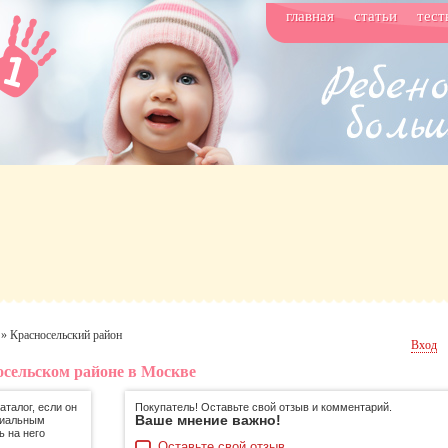
главная
статьи
тест
»
Красносельский район
Вход
осельском районе в Москве
талог, если он
Покупатель! Оставьте свой отзыв и комментарий.
Ваше мнение важно!
циальным
ь на него
Оставьте свой отзыв