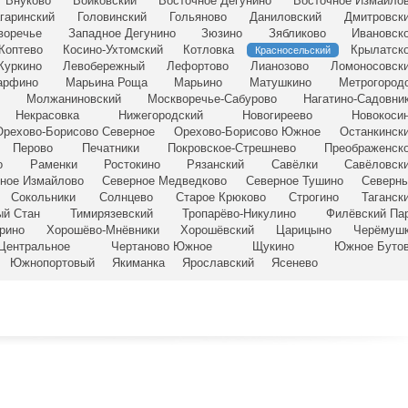
Внуково
Войковский
Восточное Дегунино
Восточное Измайло
агаринский
Головинский
Гольяново
Даниловский
Дмитровск
воречье
Западное Дегунино
Зюзино
Зябликово
Ивановск
Коптево
Косино-Ухтомский
Котловка
Крылатск
Красносельский
Куркино
Левобережный
Лефортово
Лианозово
Ломоносовск
арфино
Марьина Роща
Марьино
Матушкино
Метрогород
Молжаниновский
Москворечье-Сабурово
Нагатино-Садовни
Некрасовка
Нижегородский
Новогиреево
Новокоси
Орехово-Борисово Северное
Орехово-Борисово Южное
Останкинск
Перово
Печатники
Покровское-Стрешнево
Преображенск
о
Раменки
Ростокино
Рязанский
Савёлки
Савёловск
ное Измайлово
Северное Медведково
Северное Тушино
Северн
Сокольники
Солнцево
Старое Крюково
Строгино
Таганск
ый Стан
Тимирязевский
Тропарёво-Никулино
Филёвский Па
рино
Хорошёво-Мнёвники
Хорошёвский
Царицыно
Черёмуш
Центральное
Чертаново Южное
Щукино
Южное Буто
Южнопортовый
Якиманка
Ярославский
Ясенево