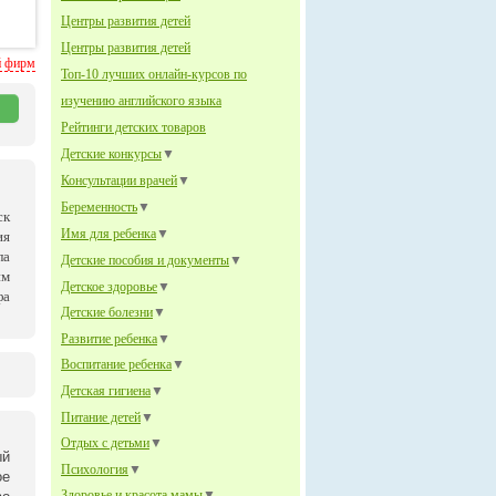
Центры развития детей
Центры развития детей
й фирм
Топ-10 лучших онлайн-курсов по
изучению английского языка
Рейтинги детских товаров
Детские конкурсы
▼
Консультации врачей
▼
Беременность
▼
ск
Имя для ребенка
▼
ия
ла
Детские пособия и документы
▼
им
Детское здоровье
▼
фа
Детские болезни
▼
Развитие ребенка
▼
Воспитание ребенка
▼
Детская гигиена
▼
Питание детей
▼
Отдых с детьми
▼
ый
Психология
▼
ое
Здоровье и красота мамы
▼