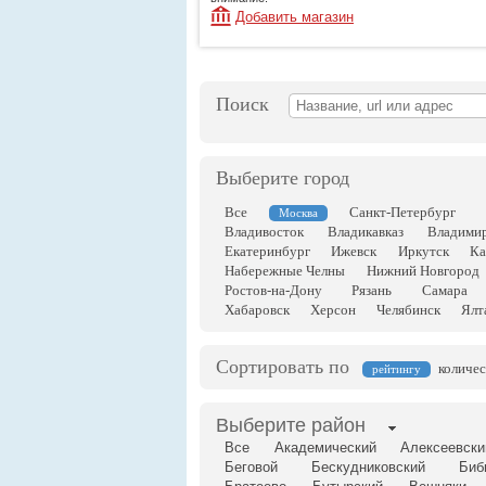
Добавить магазин
Поиск
Выберите город
Все
Санкт-Петербург
Москва
Владивосток
Владикавказ
Владими
Екатеринбург
Ижевск
Иркутск
Ка
Набережные Челны
Нижний Новгород
Ростов-на-Дону
Рязань
Самара
Хабаровск
Херсон
Челябинск
Ялт
Сортировать по
количес
рейтингу
Выберите район
Все
Академический
Алексеевски
Беговой
Бескудниковский
Биб