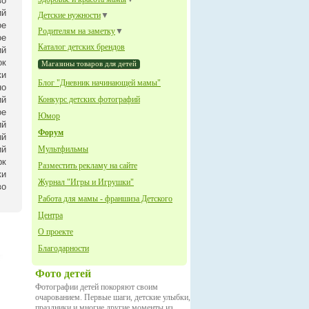
во
ий
Детские нужности
▼
ое
Родителям на заметку
▼
ое
Каталог детских брендов
ий
ок
Магазины товаров для детей
ки
Блог "Дневник начинающей мамы"
но
ий
Конкурс детских фотографий
ое
Юмор
ий
Форум
ый
ий
Мультфильмы
рк
Разместить рекламу на сайте
ки
Журнал "Игры и Игрушки"
во
Работа для мамы - франшиза Детского
Центра
О проекте
Благодарности
Фото детей
Фотографии детей покоряют своим
очарованием. Первые шаги, детские улыбки,
праздники и многие другие моменты из