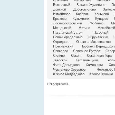
Братеево
Бутырский
Вешняки
Восточный
Выхино-Жулебино
Г
Донской
Дорогомилово
Замоск
Измайлово
Капотня
Коньково
Крюково
Кузьминки
Кунцево
Лосиноостровский
Люблино
М
Мещанский
Митино
Можайский
Нагатинский Затон
Нагорный
Ново-Переделкино
Обручевский
Отрадное
Очаково-Матвеевское
Пресненский
Проспект Вернадског
Свиблово
Северное Бутово
Север
Силино
Сокол
Соколиная Гора
Тверской
Текстильщики
Тёпл
Фили-Давыдково
Хамовники
Хов
Чертаново Северное
Чертаново 
Южное Медведково
Южное Тушино
Нет результатов.