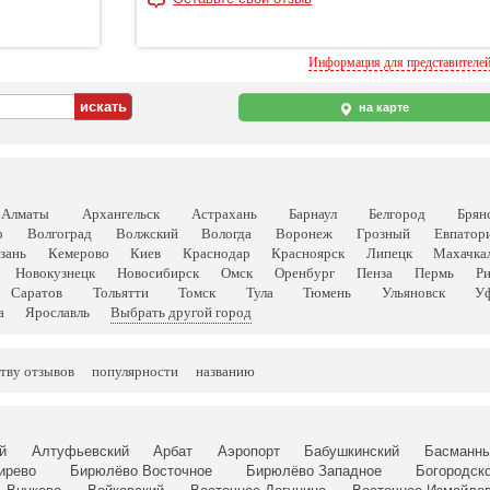
Информация для представителе
на карте
Алматы
Архангельск
Астрахань
Барнаул
Белгород
Брян
р
Волгоград
Волжский
Вологда
Воронеж
Грозный
Евпатор
зань
Кемерово
Киев
Краснодар
Красноярск
Липецк
Махачка
Новокузнецк
Новосибирск
Омск
Оренбург
Пенза
Пермь
Р
Саратов
Тольятти
Томск
Тула
Тюмень
Ульяновск
У
а
Ярославль
Выбрать другой город
тву отзывов
популярности
названию
й
Алтуфьевский
Арбат
Аэропорт
Бабушкинский
Басманн
ирево
Бирюлёво Восточное
Бирюлёво Западное
Богородск