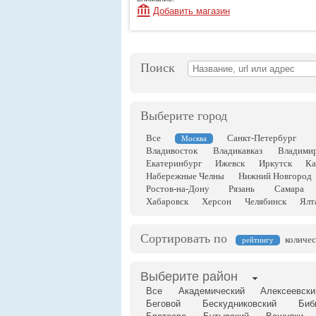
Добавить магазин
Поиск
Выберите город
Все
Санкт-Петербург
Москва
Владивосток
Владикавказ
Владими
Екатеринбург
Ижевск
Иркутск
Ка
Набережные Челны
Нижний Новгород
Ростов-на-Дону
Рязань
Самара
Хабаровск
Херсон
Челябинск
Ялт
Сортировать по
количес
рейтингу
Выберите район
Все
Академический
Алексеевски
Беговой
Бескудниковский
Биб