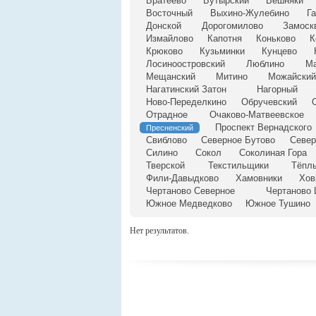
Братеево
Бутырский
Вешняки
Восточный
Выхино-Жулебино
Г
Донской
Дорогомилово
Замоск
Измайлово
Капотня
Коньково
К
Крюково
Кузьминки
Кунцево
Лосиноостровский
Люблино
М
Мещанский
Митино
Можайский
Нагатинский Затон
Нагорный
Ново-Переделкино
Обручевский
Отрадное
Очаково-Матвеевское
Проспект Вернадского
Пресненский
Свиблово
Северное Бутово
Север
Силино
Сокол
Соколиная Гора
Тверской
Текстильщики
Тёпл
Фили-Давыдково
Хамовники
Хов
Чертаново Северное
Чертаново 
Южное Медведково
Южное Тушино
Нет результатов.