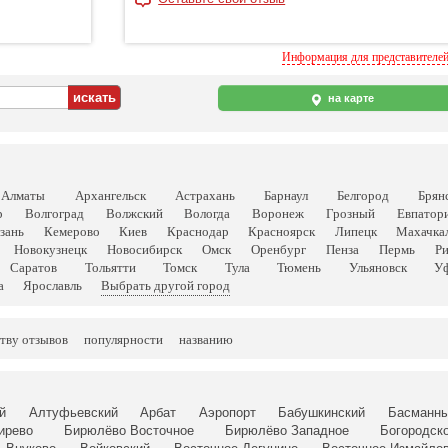
Информация для представителе
на карте
Алматы
Архангельск
Астрахань
Барнаул
Белгород
Брян
р
Волгоград
Волжский
Вологда
Воронеж
Грозный
Евпатор
зань
Кемерово
Киев
Краснодар
Красноярск
Липецк
Махачка
Новокузнецк
Новосибирск
Омск
Оренбург
Пенза
Пермь
Р
Саратов
Тольятти
Томск
Тула
Тюмень
Ульяновск
У
а
Ярославль
Выбрать другой город
тву отзывов
популярности
названию
й
Алтуфьевский
Арбат
Аэропорт
Бабушкинский
Басманн
ирево
Бирюлёво Восточное
Бирюлёво Западное
Богородск