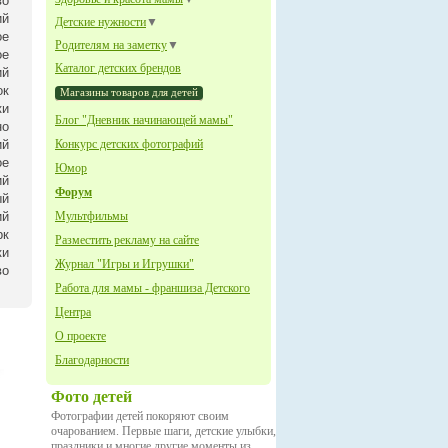
во
ий
Детские нужности
▼
ое
Родителям на заметку
▼
ое
Каталог детских брендов
ий
ок
Магазины товаров для детей
ки
Блог "Дневник начинающей мамы"
но
ий
Конкурс детских фотографий
ое
Юмор
ий
Форум
ый
ий
Мультфильмы
рк
Разместить рекламу на сайте
ки
Журнал "Игры и Игрушки"
во
Работа для мамы - франшиза Детского
Центра
О проекте
Благодарности
Фото детей
Фотографии детей покоряют своим
очарованием. Первые шаги, детские улыбки,
праздники и многие другие моменты из