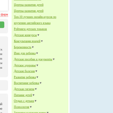
Центры развития детей
Центры развития детей
й фирм
Топ-10 лучших онлайн-курсов по
изучению английского языка
Рейтинги детских товаров
Детские конкурсы
▼
Консультации врачей
▼
Беременность
▼
ск
Имя для ребенка
▼
ия
ла
Детские пособия и документы
▼
им
Детское здоровье
▼
фа
Детские болезни
▼
Развитие ребенка
▼
Воспитание ребенка
▼
Детская гигиена
▼
Питание детей
▼
Отдых с детьми
▼
ый
Психология
▼
ое
Здоровье и красота мамы
▼