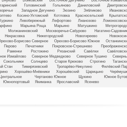
Внуково
Войковский
Восточное Дегунино
Восточное Измайло
агаринский
Головинский
Гольяново
Даниловский
Дмитровск
воречье
Западное Дегунино
Зюзино
Зябликово
Ивановск
оптево
Косино-Ухтомский
Котловка
Красносельский
Крылатск
Куркино
Левобережный
Лефортово
Лианозово
Ломоносовск
арфино
Марьина Роща
Марьино
Матушкино
Метрогород
Молжаниновский
Москворечье-Сабурово
Нагатино-Садовни
Некрасовка
Нижегородский
Новогиреево
Новокоси
Орехово-Борисово Северное
Орехово-Борисово Южное
Останкинск
Перово
Печатники
Покровское-Стрешнево
Преображенск
Раменки
Ростокино
Рязанский
Савёлки
Савёловск
ное Измайлово
Северное Медведково
Северное Тушино
Северн
Сокольники
Солнцево
Старое Крюково
Строгино
Таганск
ый Стан
Тимирязевский
Тропарёво-Никулино
Филёвский Па
рино
Хорошёво-Мнёвники
Хорошёвский
Царицыно
Черёмуш
Центральное
Чертаново Южное
Щукино
Южное Буто
Южнопортовый
Якиманка
Ярославский
Ясенево