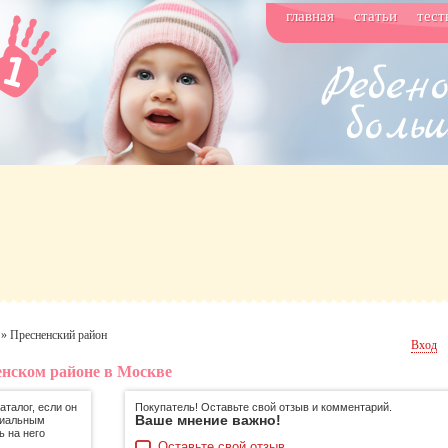
главная
статьи
тест
»
Пресненский район
Вход
енском районе в Москве
талог, если он
Покупатель! Оставьте свой отзыв и комментарий.
Ваше мнение важно!
циальным
ь на него
Оставьте свой отзыв