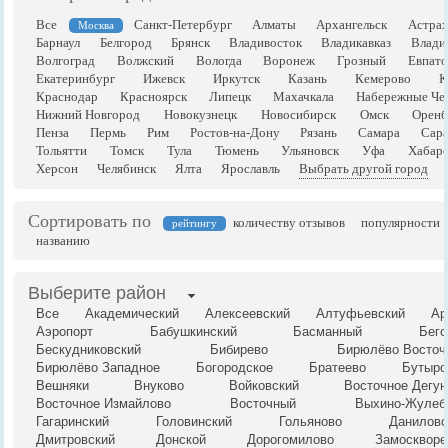
Все
Санкт-Петербург
Алматы
Архангельск
Астрах
Москва
Барнаул
Белгород
Брянск
Владивосток
Владикавказ
Влади
Волгоград
Волжский
Вологда
Воронеж
Грозный
Евпато
Екатеринбург
Ижевск
Иркутск
Казань
Кемерово
К
Краснодар
Красноярск
Липецк
Махачкала
Набережные Че
Нижний Новгород
Новокузнецк
Новосибирск
Омск
Оренб
Пенза
Пермь
Рим
Ростов-на-Дону
Рязань
Самара
Сара
Тольятти
Томск
Тула
Тюмень
Ульяновск
Уфа
Хабаро
Херсон
Челябинск
Ялта
Ярославль
Выбрать другой город
Сортировать по
количеству отзывов
популярности
рейтингу
названию
Выберите район
Все
Академический
Алексеевский
Алтуфьевский
Ар
Аэропорт
Бабушкинский
Басманный
Бего
Бескудниковский
Бибирево
Бирюлёво Восточ
Бирюлёво Западное
Богородское
Братеево
Бутырс
Вешняки
Внуково
Войковский
Восточное Дегун
Восточное Измайлово
Восточный
Выхино-Жулеб
Гагаринский
Головинский
Гольяново
Даниловс
Дмитровский
Донской
Дорогомилово
Замоскворе