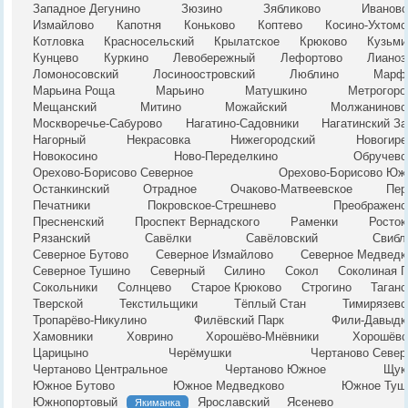
Западное Дегунино
Зюзино
Зябликово
Ивановс
Измайлово
Капотня
Коньково
Коптево
Косино-Ухтомс
Котловка
Красносельский
Крылатское
Крюково
Кузьми
Кунцево
Куркино
Левобережный
Лефортово
Лианоз
Ломоносовский
Лосиноостровский
Люблино
Марф
Марьина Роща
Марьино
Матушкино
Метрогоро
Мещанский
Митино
Можайский
Молжаниновс
Москворечье-Сабурово
Нагатино-Садовники
Нагатинский За
Нагорный
Некрасовка
Нижегородский
Новогире
Новокосино
Ново-Переделкино
Обручевс
Орехово-Борисово Северное
Орехово-Борисово Юж
Останкинский
Отрадное
Очаково-Матвеевское
Пер
Печатники
Покровское-Стрешнево
Преображенс
Пресненский
Проспект Вернадского
Раменки
Росток
Рязанский
Савёлки
Савёловский
Свибл
Северное Бутово
Северное Измайлово
Северное Медведк
Северное Тушино
Северный
Силино
Сокол
Соколиная Г
Сокольники
Солнцево
Старое Крюково
Строгино
Таганс
Тверской
Текстильщики
Тёплый Стан
Тимирязевс
Тропарёво-Никулино
Филёвский Парк
Фили-Давыдк
Хамовники
Ховрино
Хорошёво-Мнёвники
Хорошёвс
Царицыно
Черёмушки
Чертаново Север
Чертаново Центральное
Чертаново Южное
Щук
Южное Бутово
Южное Медведково
Южное Туш
Южнопортовый
Ярославский
Ясенево
Якиманка