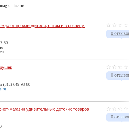
mag-online.ru/
ежда от производителя, оптом и в розницу.
0 отзыво
37-50
ая
.ru
грушек
0 отзыво
и (812) 649-98-80
e.ru
нет-магазин удивительных детских товаров
0 отзыво
3