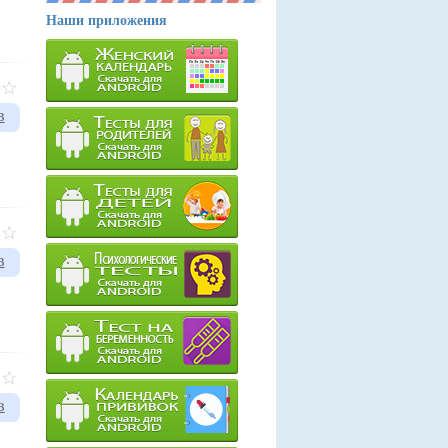
Наши приложения
в
в
в