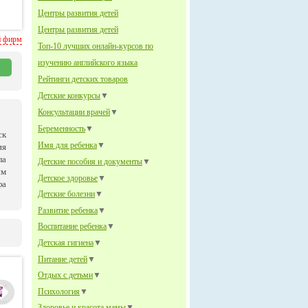
Центры развития детей
Центры развития детей
й фирм
Топ-10 лучших онлайн-курсов по
изучению английского языка
Рейтинги детских товаров
Детские конкурсы
▼
Консультации врачей
▼
Беременность
▼
ск
Имя для ребенка
▼
ия
ла
Детские пособия и документы
▼
им
Детское здоровье
▼
фа
Детские болезни
▼
Развитие ребенка
▼
Воспитание ребенка
▼
Детская гигиена
▼
Питание детей
▼
Отдых с детьми
▼
Психология
▼
Здоровье и красота мамы
▼