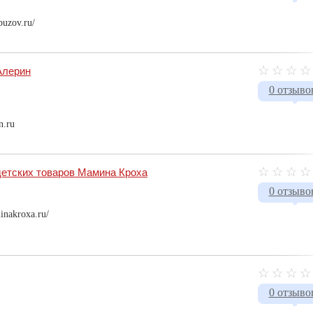
puzov.ru/
Алерин
0 отзыво
n.ru
детских товаров Мамина Кроха
0 отзыво
inakroxa.ru/
0 отзыво