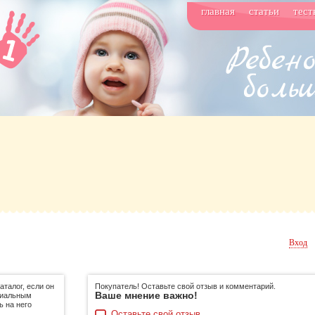
главная
статьи
тест
Вход
талог, если он
Покупатель! Оставьте свой отзыв и комментарий.
Ваше мнение важно!
циальным
ь на него
Оставьте свой отзыв