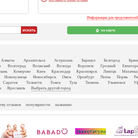
Информация для представителе
на карте
Алматы
Архангельск
Астрахань
Барнаул
Белгород
Брян
р
Волгоград
Волжский
Вологда
Воронеж
Грозный
Евпатор
зань
Кемерово
Киев
Краснодар
Красноярск
Липецк
Махачка
Новокузнецк
Новосибирск
Омск
Оренбург
Пенза
Пермь
Р
Саратов
Тольятти
Томск
Тула
Тюмень
Ульяновск
У
а
Ярославль
Выбрать другой город
тву отзывов
популярности
названию