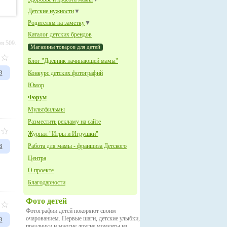
Детские нужности
▼
Родителям на заметку
▼
Каталог детских брендов
з 509.
Магазины товаров для детей
Блог "Дневник начинающей мамы"
в
Конкурс детских фотографий
Юмор
Форум
Мультфильмы
Разместить рекламу на сайте
Журнал "Игры и Игрушки"
в
Работа для мамы - франшиза Детского
Центра
О проекте
Благодарности
Фото детей
Фотографии детей покоряют своим
в
очарованием. Первые шаги, детские улыбки,
праздники и многие другие моменты из