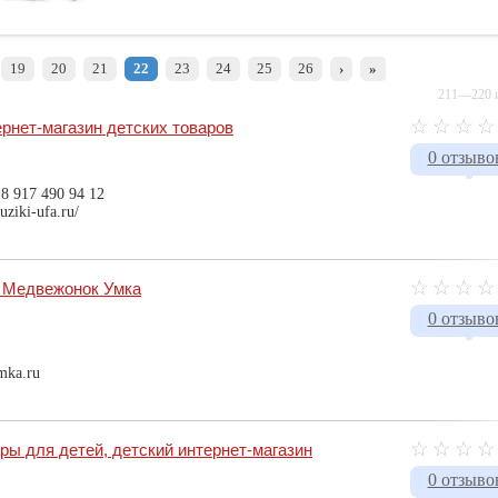
19
20
21
22
23
24
25
26
›
»
211—220 и
тернет-магазин детских товаров
0 отзыво
 8 917 490 94 12
uziki-ufa.ru/
а Медвежонок Умка
0 отзыво
mka.ru
ы для детей, детский интернет-магазин
0 отзыво