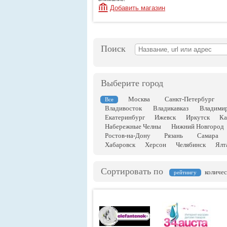
Добавить магазин
Поиск
Выберите город
Москва
Санкт-Петербург
Все
Владивосток
Владикавказ
Владими
Екатеринбург
Ижевск
Иркутск
Ка
Набережные Челны
Нижний Новгород
Ростов-на-Дону
Рязань
Самара
Хабаровск
Херсон
Челябинск
Ялт
Сортировать по
количес
рейтингу