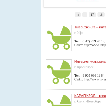
«
‹
17
18
Telepuziki-ufa – ин
г. Уфа
Тел.:
(347) 299 20 19,
Сайт:
http://www.telep
Интернет-магазин
г. Красноярск
Тел.:
8 905 086 11 84
Сайт:
http://www.m-u
КАРАПУЗОВ - товар
г. Санкт-Петербург