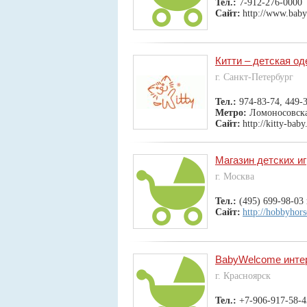
Тел.:
7-912-276-0000
Сайт:
http://www.baby
Китти – детская од
г. Санкт-Петербург
Тел.:
974-83-74, 449-
Метро:
Ломоносовск
Сайт:
http://kitty-baby
Магазин детских и
г. Москва
Тел.:
(495) 699-98-03 
Сайт:
http://hobbyhors
BabyWelcome интер
г. Красноярск
Тел.:
+7-906-917-58-4