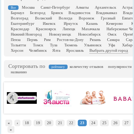
Москва
Санкт-Петербург
Алматы
Архангельск
Астрах
Все
Барнаул
Белгород
Брянск
Владивосток
Владикавказ
Влади
Волгоград
Волжский
Вологда
Воронеж
Грозный
Евпато
Екатеринбург
Ижевск
Иркутск
Казань
Кемерово
К
Краснодар
Красноярск
Липецк
Махачкала
Набережные Че
Нижний Новгород
Новокузнецк
Новосибирск
Омск
Оренб
Пенза
Пермь
Рим
Ростов-на-Дону
Рязань
Самара
Сара
Тольятти
Томск
Тула
Тюмень
Ульяновск
Уфа
Хабаро
Херсон
Челябинск
Ялта
Ярославль
Выбрать другой город
Сортировать по
количеству отзывов
популярности
рейтингу
названию
«
‹
18
19
20
21
22
23
24
25
26
27
»