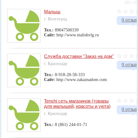
221—230
Малыш
г. Волгоград
0 отзыв
Тел.:
89047500339
Сайт:
http://www.malishvlg.ru
Служба доставки "Заказ на дом"
г. Краснодар
0 отзыв
Тел.:
8-918-28-58-333
Сайт:
http://www.zakaznadom.com
Tenshi сеть магазинов (товары
для малышей, красоты и уюта)
0 отзыв
г. Краснодар
Тел.:
8 (861) 244-01-71