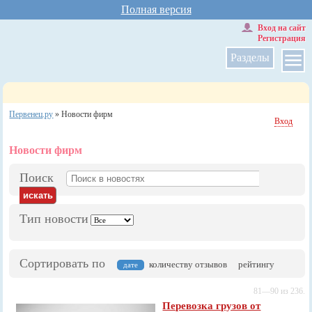
Полная версия
Вход на сайт
Регистрация
Разделы
Первенец.ру
»
Новости фирм
Вход
Новости фирм
Поиск
Тип новости
Сортировать по
количеству отзывов
рейтингу
дате
81—90 из 236.
Перевозка грузов от