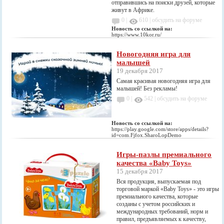
отправившись на поиски друзей, которые
живут в Африке.
0 |
610
|
обсудить на форуме
Новость со ссылкой на:
https://www.10kor.ru/
Новогодняя игра для
малышей
19 декабря 2017
Самая красивая новогодняя игра для
малышей! Без рекламы!
0 |
542
|
обсудить на форуме
Новость со ссылкой на:
https://play.google.com/store/apps/details?
id=com.Fjfox.SharoLopDemo
Игры-пазлы премиального
качества «Baby Toys»
15 декабря 2017
Вся продукция, выпускаемая под
торговой маркой «Baby Toys» - это игры
премиального качества, которые
созданы с учетом российских и
международных требований, норм и
правил, предъявляемых к качеству,