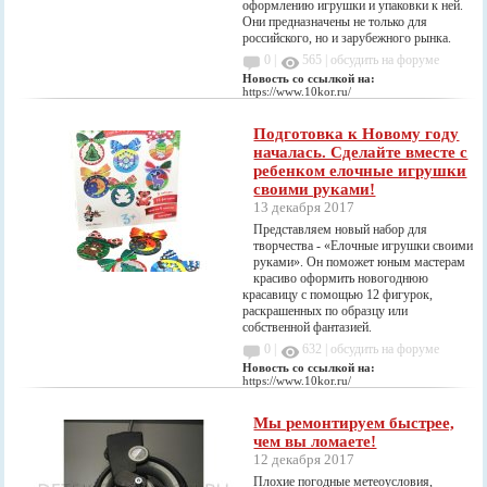
оформлению игрушки и упаковки к ней.
Они предназначены не только для
российского, но и зарубежного рынка.
0 |
565
|
обсудить на форуме
Новость со ссылкой на:
https://www.10kor.ru/
Подготовка к Новому году
началась. Сделайте вместе с
ребенком елочные игрушки
своими руками!
13 декабря 2017
Представляем новый набор для
творчества - «Елочные игрушки своими
руками». Он поможет юным мастерам
красиво оформить новогоднюю
красавицу с помощью 12 фигурок,
раскрашенных по образцу или
собственной фантазией.
0 |
632
|
обсудить на форуме
Новость со ссылкой на:
https://www.10kor.ru/
Мы ремонтируем быстрее,
чем вы ломаете!
12 декабря 2017
Плохие погодные метеоусловия,