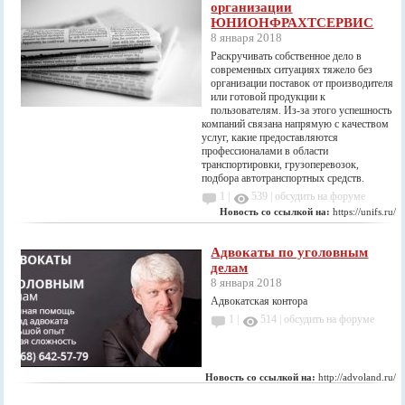
организации
ЮНИОНФРАХТСЕРВИС
8 января 2018
Раскручивать собственное дело в
современных ситуациях тяжело без
организации поставок от производителя
или готовой продукции к
пользователям. Из-за этого успешность
компаний связана напрямую с качеством
услуг, какие предоставляются
профессионалами в области
транспортировки, грузоперевозок,
подбора автотранспортных средств.
1 |
539
|
обсудить на форуме
Новость со ссылкой на:
https://unifs.ru/
Адвокаты по уголовным
делам
8 января 2018
Адвокатская контора
1 |
514
|
обсудить на форуме
Новость со ссылкой на:
http://advoland.ru/