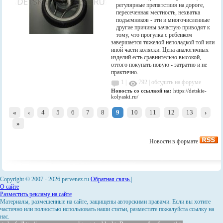
регулярные препятствия на дороге,
пересеченная местность, нехватка
подъемников - эти и многочисленные
другие причины зачастую приводят к
тому, что прогулка с ребенком
завершается тяжелой неполадкой той или
иной части коляски. Цена аналогичных
изделий есть сравнительно высокой,
оттого покупать новую - затратно и не
практично.
1 |
792
|
обсудить на форуме
Новость со ссылкой на:
https://detskie-
kolyaski.ru/
«
‹
4
5
6
7
8
9
10
11
12
13
›
»
Новости в формате
Copyright © 2007 -
2026 pervenez.ru
Обратная связь
|
О сайте
Разместить рекламу на сайте
Материалы, размещенные на сайте, защищены авторскими правами. Если вы хотите
частично или полностью использовать наши статьи, разместите пожалуйста ссылку на
нас.