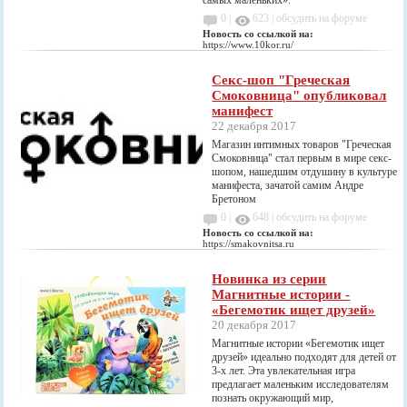
самых маленьких».
0 |
623
|
обсудить на форуме
Новость со ссылкой на:
https://www.10kor.ru/
Секс-шоп "Греческая
Смоковница" опубликовал
манифест
22 декабря 2017
Магазин интимных товаров "Греческая
Смоковница" стал первым в мире секс-
шопом, нашедшим отдушину в культуре
манифеста, зачатой самим Андре
Бретоном
0 |
648
|
обсудить на форуме
Новость со ссылкой на:
https://smakovnitsa.ru
Новинка из серии
Магнитные истории -
«Бегемотик ищет друзей»
20 декабря 2017
Магнитные истории «Бегемотик ищет
друзей» идеально подходят для детей от
3-х лет. Эта увлекательная игра
предлагает маленьким исследователям
познать окружающий мир,