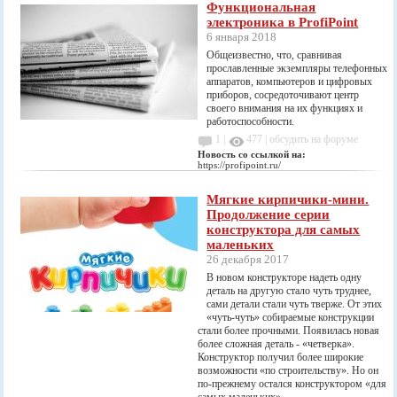
Функциональная
электроника в ProfiPoint
6 января 2018
Общеизвестно, что, сравнивая
прославленные экземпляры телефонных
аппаратов, компьютеров и цифровых
приборов, сосредоточивают центр
своего внимания на их функциях и
работоспособности.
1 |
477
|
обсудить на форуме
Новость со ссылкой на:
https://profipoint.ru/
Мягкие кирпичики-мини.
Продолжение серии
конструктора для самых
маленьких
26 декабря 2017
В новом конструкторе надеть одну
деталь на другую стало чуть труднее,
сами детали стали чуть тверже. От этих
«чуть-чуть» собираемые конструкции
стали более прочными. Появилась новая
более сложная деталь - «четверка».
Конструктор получил более широкие
возможности «по строительству». Но он
по-прежнему остался конструктором «для