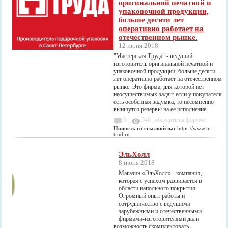
оригинальной печатной и
упаковочной продукции,
больше десяти лет
оперативно работает на
отечественном рынке.
12 июня 2018
"Мастерская Труда" - ведущий
изготовитель оригинальной печатной и
упаковочной продукции, больше десяти
лет оперативно работает на отечественном
рынке. Это фирма, для которой нет
неосуществимых задач: если у покупателя
есть особенная задумка, то несомненно
выищутся резервы на ее исполнение.
0 |
540
|
обсудить на форуме
Новость со ссылкой на:
https://www.m-
trud.ru
ЭльХолл
8 июня 2018
Магазин «ЭльХолл» - компания,
которая с успехом развивается в
области напольного покрытия.
Огромный опыт работы и
сотрудничество с ведущими
зарубежными и отечественными
фирмами-изготовителями дали
возможность скомплектовать