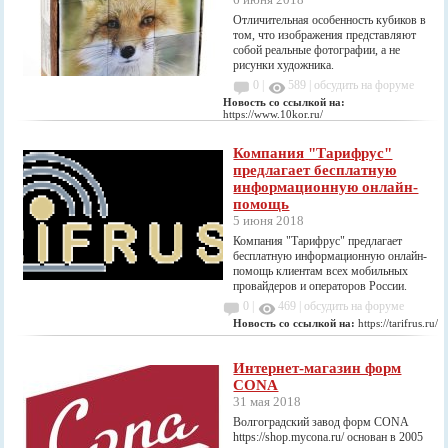
Отличительная особенность кубиков в
том, что изображения представляют
собой реальные фотографии, а не
рисунки художника.
0 |
589
|
обсудить на форуме
Новость со ссылкой на:
https://www.10kor.ru/
Компания "Тарифрус"
предлагает бесплатную
информационную онлайн-
помощь
5 июня 2018
Компания "Тарифрус" предлагает
бесплатную информационную онлайн-
помощь клиентам всех мобильных
провайдеров и операторов России.
0 |
469
|
обсудить на форуме
Новость со ссылкой на:
https://tarifrus.ru/
Интернет-магазин форм
CONA
31 мая 2018
Волгоградский завод форм CONA
https://shop.mycona.ru/ основан в 2005