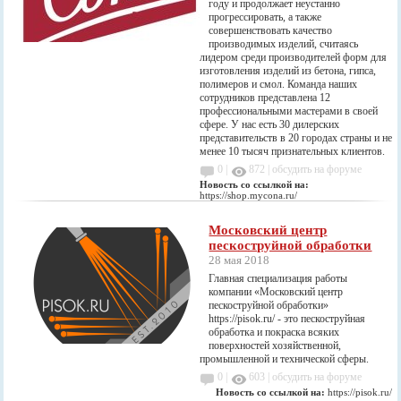
году и продолжает неустанно
прогрессировать, а также
совершенствовать качество
производимых изделий, считаясь
лидером среди производителей форм для
изготовления изделий из бетона, гипса,
полимеров и смол. Команда наших
сотрудников представлена 12
профессиональными мастерами в своей
сфере. У нас есть 30 дилерских
представительств в 20 городах страны и не
менее 10 тысяч признательных клиентов.
0 |
872
|
обсудить на форуме
Новость со ссылкой на:
https://shop.mycona.ru/
Московский центр
пескоструйной обработки
28 мая 2018
Главная специализация работы
компании «Московский центр
пескоструйной обработки»
https://pisok.ru/ - это пескоструйная
обработка и покраска всяких
поверхностей хозяйственной,
промышленной и технической сферы.
0 |
603
|
обсудить на форуме
Новость со ссылкой на:
https://pisok.ru/