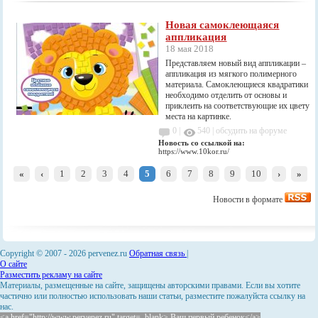
Новая самоклеющаяся
аппликация
18 мая 2018
Представляем новый вид аппликации –
аппликация из мягкого полимерного
материала. Самоклеющиеся квадратики
необходимо отделить от основы и
приклеить на соответствующие их цвету
места на картинке.
0 |
540
|
обсудить на форуме
Новость со ссылкой на:
https://www.10kor.ru/
«
‹
1
2
3
4
5
6
7
8
9
10
›
»
Новости в формате
Copyright © 2007 -
2026 pervenez.ru
Обратная связь
|
О сайте
Разместить рекламу на сайте
Материалы, размещенные на сайте, защищены авторскими правами. Если вы хотите
частично или полностью использовать наши статьи, разместите пожалуйста ссылку на
нас.
<a href="http://www.pervenez.ru" target=_blank> Ваш первый ребенок</a>