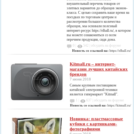
внушительный перечень товаров от
элитных вариантов до образцов эконом-
класса. С целью сохранить ваше время на
поездках по торговым центрам и
рассмотрении большого количества
образцов, мы основали полезный
интернет-ресурс https://elhall.ru/, в котором
вы можете ознакомиться со всем
перечнем продукции, сидя дома.
0 |
542
|
обсудить на форуме
Новость со ссылкой на:
https://elhall.ru/
Kitmall.ru – интернет-
магазин лучших китайских
брендов
7 июня 2018
Самым крупным поставщиком
китайской электронной техники
является гипермаркет "Kitmall".
1 |
637
|
обсудить на форуме
Новость со ссылкой на:
https://kitmall.ru/
Новинка: пластмассовые
кубики с картинками-
фотографиями
6 июня 2018