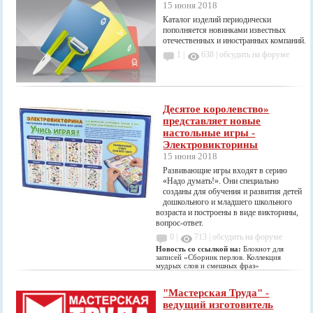
15 июня 2018
Каталог изделий периодически
пополняется новинками известных
отечественных и иностранных компаний.
1 |
638
|
обсудить на форуме
Десятое королевство»
представляет новые
настольные игры -
Электровикторины
15 июня 2018
Развивающие игры входят в серию
«Надо думать!». Они специально
созданы для обучения и развития детей
дошкольного и младшего школьного
возраста и построены в виде викторины,
вопрос-ответ.
0 |
713
|
обсудить на форуме
Новость со ссылкой на:
Блокнот для
записей «Сборник перлов. Коллекция
мудрых слов и смешных фраз»
"Мастерская Труда" -
ведущий изготовитель