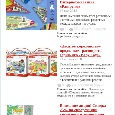
Интернет-магазине
«Pampy.ru»
16 мая 2018
Наша компания занимается розничными
и оптовыми продажами различных
детских товаров и игрушек.
1 |
503
|
обсудить на форуме
Новость со ссылкой на:
https://www.pampy.ru
«Десятое королевство»
продолжает расширять
серию игр «Baby Toys»
24 апреля 2018
Теперь Вашему вниманию представляем
простые и увлекательные семейные
игры – лото для самых маленьких,
которые станут отличным помощником
в воспитании и развитии ребенка.
0 |
538
|
обсудить на форуме
Новость со ссылкой на:
Блокнот для
записей «Сборник перлов. Коллекция
мудрых слов и смешных фраз»
Внимание акция! Скидка
25% на скворечники,
кормушки и домики для