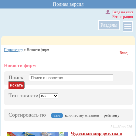
Полная версия
Вход на сайт
Регистрация
Разделы
Первенец.ру
»
Новости фирм
Вход
Новости фирм
Поиск
Тип новости
Сортировать по
количеству отзывов
рейтингу
дате
51—60 из 236.
Чудесный мир детства в