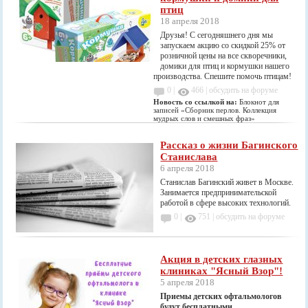
птиц
18 апреля 2018
Друзья! С сегодняшнего дня мы
запускаем акцию со скидкой 25% от
розничной цены на все cкворечники,
домики для птиц и кормушки нашего
производства. Спешите помочь птицам!
0 |
466
|
обсудить на форуме
Новость со ссылкой на:
Блокнот для
записей «Сборник перлов. Коллекция
мудрых слов и смешных фраз»
Рассказ о жизни Багинского
Станислава
6 апреля 2018
Станислав Багинский живет в Москве.
Занимается предпринимательской
работой в сфере высоких технологий.
0 |
751
|
обсудить на форуме
Акция в детских глазных
клиниках "Ясный Взор"!
5 апреля 2018
Приемы детских офтальмологов
будут бесплатными.