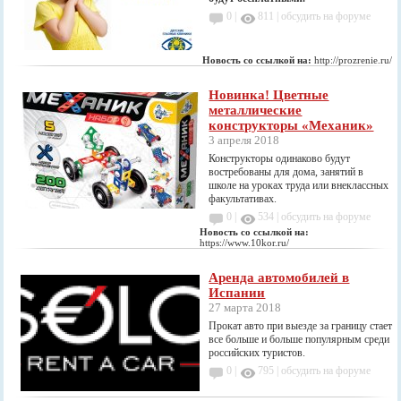
0 |
811
|
обсудить на форуме
Новость со ссылкой на:
http://prozrenie.ru/
Новинка! Цветные
металлические
конструкторы «Механик»
3 апреля 2018
Конструкторы одинаково будут
востребованы для дома, занятий в
школе на уроках труда или внеклассных
факультативах.
0 |
534
|
обсудить на форуме
Новость со ссылкой на:
https://www.10kor.ru/
Аренда автомобилей в
Испании
27 марта 2018
Прокат авто при выезде за границу стает
все больше и больше популярным среди
российских туристов.
0 |
795
|
обсудить на форуме