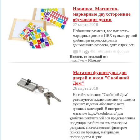
Новинка. Магнитно-
маркерные двухсторонние
обучающие доски
27 марта 2018
Небольшие размеры, вес магнитно-
маркерных досок и ПВХ сумка с ручкой
удобна при переноске детям
дошкольного возраста, даже с трех лет.
0 |
461
|
обсудить на форуме
Новость со ссылкой на:
https://www.10kor.ru/
Магазин фурнитуры для
дверей и окон "Скобяной
Дом"
26 марта 2018
На сайте магазина "Скобяной Дом"
реализуются исключительно лучшие из
лучших изделия абсолютно всех
ценовых категорий. В интернет-
магазине https://skobdom.ru/ для
удобства покупателей вся представленная
продукция разбита по тематическим
разделам, с качественным фильтром
поиска по брендам, материалам
производства и цене.