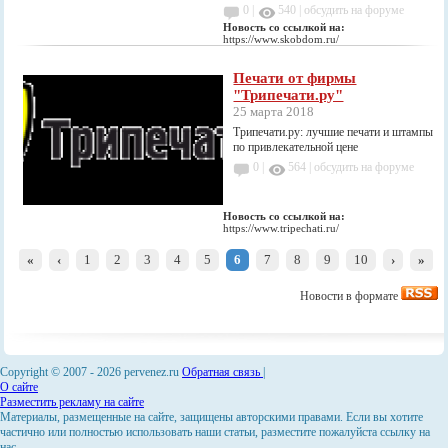
0 |
540
|
обсудить на форуме
Новость со ссылкой на:
https://www.skobdom.ru/
Печати от фирмы
"Трипечати.ру"
25 марта 2018
Трипечати.ру: лучшие печати и штампы
по привлекательной цене
0 |
564
|
обсудить на форуме
Новость со ссылкой на:
https://www.tripechati.ru/
«
‹
1
2
3
4
5
6
7
8
9
10
›
»
Новости в формате
Copyright © 2007 -
2026 pervenez.ru
Обратная связь
|
О сайте
Разместить рекламу на сайте
Материалы, размещенные на сайте, защищены авторскими правами. Если вы хотите
частично или полностью использовать наши статьи, разместите пожалуйста ссылку на
нас.