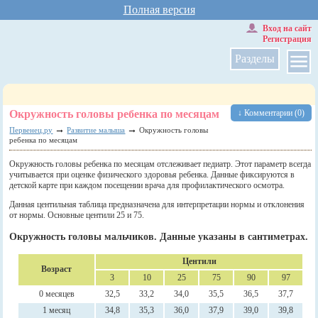
Полная версия
Вход на сайт
Регистрация
Разделы
Окружность головы ребенка по месяцам
↓ Комментарии (0)
→
→
Первенец.ру
Развитие малыша
Окружность головы
ребенка по месяцам
Окружность головы ребенка по месяцам отслеживает педиатр. Этот параметр всегда
учитывается при оценке физического здоровья ребенка. Данные фиксируются в
детской карте при каждом посещении врача для профилактического осмотра.
Данная центильная таблица предназначена для интерпретации нормы и отклонения
от нормы. Основные центили 25 и 75.
Окружность головы мальчиков. Данные указаны в сантиметрах.
Центили
Возраст
3
10
25
75
90
97
0 месяцев
32,5
33,2
34,0
35,5
36,5
37,7
1 месяц
34,8
35,3
36,0
37,9
39,0
39,8