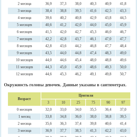
2 месяца
36,9
37,3
38,0
40,3
40,9
41,8
3 месяца
38,4
38,8
39,5
41,6
42,5
43,3
4 месяца
39,6
40,2
40,8
42,9
43,8
44,5
5 месяцев
40,6
41,2
42,0
44,0
45,0
45,9
6 месяцев
41,5
42,0
42,7
45,3
46,0
46,7
7 месяцев
42,2
42,8
43,7
46,1
47,0
47,7
8 месяцев
42,8
43,6
44,2
46,8
47,7
48,4
9 месяцев
43,5
44,0
44,8
47,4
48,3
49,0
10 месяцев
44,0
44,6
45,4
48,0
48,8
49,6
11 месяцев
44,3
45,0
45,9
48,6
49,3
50,0
12 месяцев
44,6
45,3
46,2
49,1
49,8
50,7
Окружность головы девочек. Данные указаны в сантиметрах.
Центили
Возраст
3
10
25
75
90
97
0 месяцев
32,0
33,0
34,0
35,5
36,4
37,0
1 месяц
33,8
34,8
36,0
38,0
38,8
39,5
2 месяца
35,6
36,3
37,4
39,8
40,6
41,4
3 месяца
36,9
37,7
38,5
41,3
42,2
43,0