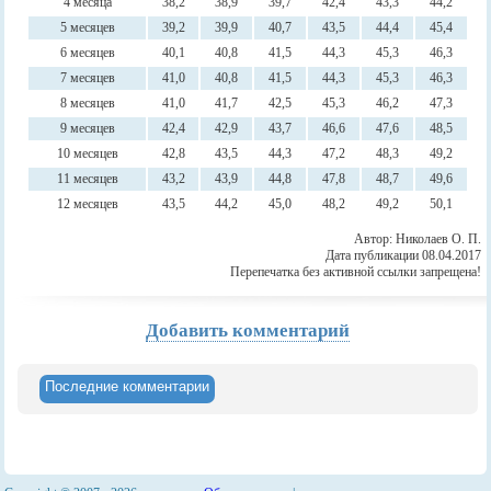
4 месяца
38,2
38,9
39,7
42,4
43,3
44,2
5 месяцев
39,2
39,9
40,7
43,5
44,4
45,4
6 месяцев
40,1
40,8
41,5
44,3
45,3
46,3
7 месяцев
41,0
40,8
41,5
44,3
45,3
46,3
8 месяцев
41,0
41,7
42,5
45,3
46,2
47,3
9 месяцев
42,4
42,9
43,7
46,6
47,6
48,5
10 месяцев
42,8
43,5
44,3
47,2
48,3
49,2
11 месяцев
43,2
43,9
44,8
47,8
48,7
49,6
12 месяцев
43,5
44,2
45,0
48,2
49,2
50,1
Автор: Николаев О. П.
Дата публикации 08.04.2017
Перепечатка без активной ссылки запрещена!
Добавить комментарий
Последние комментарии