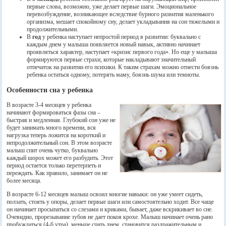
первые слова, возможно, уже делает первые шаги. Эмоциональное
перевозбуждение, возникающее вследствие бурного развития маленького
организма, мешает спокойному сну, делает укладывания на сон тяжелыми и
продолжительными.
В
год
у ребенка наступает непростой период в развитии: буквально с
каждым днем у малыша появляется новый навык, активно начинает
проявляться характер, наступает «кризис первого года». Но еще у малыша
формируются первые страхи, которые накладывают значительный
отпечаток на развитии его психики. К таким страхам можно отнести боязнь
ребенка остаться одному, потерять маму, боязнь шума или темноты.
Особенности сна у ребенка
В возрасте 3-4 месяцев у ребенка
начинают формироваться фазы сна –
быстрая и медленная. Глубокий сон уже не
будет занимать много времени, вся
нагрузка теперь ложится на короткий и
непродолжительный сон. В этом возрасте
малыш спит очень чутко, буквально
каждый шорох может его разбудить. Этот
период остается только перетерпеть и
переждать. Как правило, занимает он не
более месяца.
В возрасте 6-12 месяцев малыш освоил многие навыки: он уже умеет сидеть,
ползать, стоять у опоры, делает первые шаги или самостоятельно ходит. Все чаще
он начинает просыпаться со слезами и криками, бывает, даже вскрикивает во сне.
Очевидно, прорезывание зубов не дает покоя крохе. Малыш начинает очень рано
пробуждаться (4-6 утра), меньше спать днем, становится раздражительным и