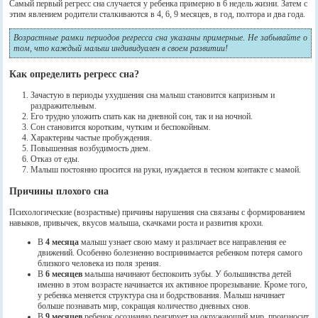
Самый первый регресс сна случается у ребенка примерно в 6 недель жизни. Затем с
этим явлением родители сталкиваются в 4, 6, 9 месяцев, в год, полтора и два года.
Возрастные рамки периодов регресса сна указаны примерные. Не забывайте о
том, что каждый малыш индивидуален в своем развитии!
Как определить регресс сна?
Зачастую в периоды ухудшения сна малыш становится капризным и
раздражительным.
Его трудно уложить спать как на дневной сон, так и на ночной.
Сон становится коротким, чутким и беспокойным.
Характерны частые пробуждения.
Повышенная возбудимость днем.
Отказ от еды.
Малыш постоянно просится на руки, нуждается в тесном контакте с мамой.
Причины плохого сна
Психологические (возрастные) причины нарушения сна связаны с формированием
навыков, привычек, вкусов малыша, скачками роста и развития крохи.
В
4 месяца
малыш узнает свою маму и различает все направления ее
движений. Особенно болезненно воспринимается ребенком потеря самого
близкого человека из поля зрения.
В
6 месяцев
малыша начинают беспокоить зубы. У большинства детей
именно в этом возрасте начинается их активное прорезывание. Кроме того,
у ребенка меняется структура сна и бодрствования. Малыш начинает
больше познавать мир, сокращая количество дневных снов.
В
9 месяцев
ребенок осознанно реагирует на окружающий мир, произносит