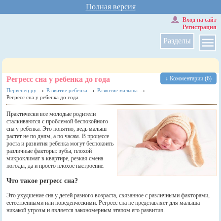
Полная версия
Вход на сайт
Регистрация
Разделы
Регресс сна у ребенка до года
↓ Комментарии (6)
→
→
→
Первенец.ру
Развитие ребенка
Развитие малыша
Регресс сна у ребенка до года
Практически все молодые родители
сталкиваются с проблемой беспокойного
сна у ребенка. Это понятно, ведь малыш
растет не по дням, а по часам. В процессе
роста и развития ребенка могут беспокоить
различные факторы: зубы, плохой
микроклимат в квартире, резкая смена
погоды, да и просто плохое настроение.
Что такое регресс сна?
Это ухудшение сна у детей разного возраста, связанное с различными факторами,
естественными или поведенческими. Регресс сна не представляет для малыша
никакой угрозы и является закономерным этапом его развития.