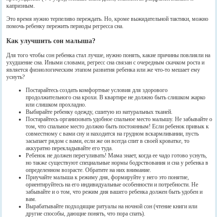
капризным.
Это время нужно терпеливо переждать. Но, кроме выжидательной тактики, можно
помочь ребенку пережить периоды регресса сна.
Как улучшить сон малыша?
Для того чтобы сон ребенка стал лучше, нужно понять, какие причины повлияли на
ухудшение сна. Иными словами, регресс сна связан с очередным скачком роста и
является физиологическим этапом развития ребенка или же что-то мешает ему
уснуть?
Постарайтесь создать комфортные условия для здорового
продолжительного сна крохи. В квартире не должно быть слишком жарко
или слишком прохладно.
Выбирайте ребенку одежду, сшитую из натуральных тканей.
Постарайтесь организовать удобное спальное место малышу. Не забывайте о
том, что спальное место должно быть постоянным! Если ребенок привык к
совместному с вами сну и находится на грудном вскармливании, пусть
засыпает рядом с вами, если же он всегда спит в своей кроватке, то
аккуратно перекладывайте его туда.
Ребенок не должен перегуливать! Мама знает, когда ее чадо готово уснуть,
но также существуют специальные нормы бодрствования и сна у ребенка в
определенном возрасте. Обратите на них внимание.
Приучайте малыша к режиму дня, формируйте у него это понятие,
ориентируйтесь на его индивидуальные особенности и потребности. Не
забывайте и о том, что режим дня вашего ребенка должен быть удобен и
вам.
Вырабатывайте подходящие ритуалы на ночной сон (чтение книги или
другие способы, дающие понять, что пора спать).