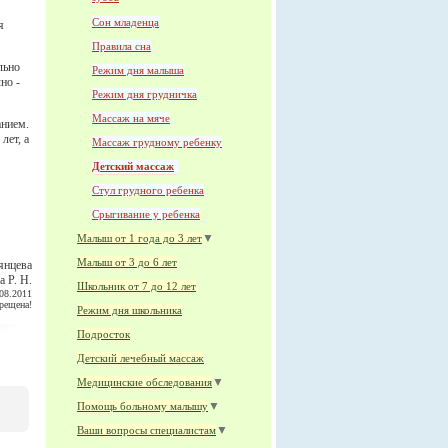
Сон младенца
я
Правила сна
льно
Режим дня малыша
но -
Режим дня грудничка
Массаж на мяче
анием.
лет, а
Массаж грудному ребенку
Детский массаж
Стул грудного ребенка
Срыгивание у ребенка
▼
Малыш от 1 года до 3 лет
Малыш от 3 до 6 лет
янцева
а Р. Н.
Школьник от 7 до 12 лет
08.2011
прещена!
Режим дня школьника
Подросток
Детский лечебный массаж
▼
Медицинские обследования
▼
Помощь больному малышу
▼
Ваши вопросы специалистам