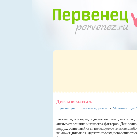
Детский массаж
→
→
Первенец.ру
Детское здоровье
Малыш от 0 до 
Главная задача перед родителями - это сделать так
оказывает влияние множество факторов. Для полно
воздух, солнечный свет, полноценное питание, люб
не может двигаться, держать голову, поворачиватьс