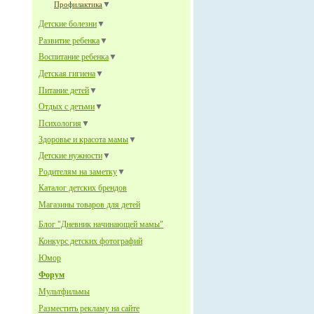
▼
Профилактика
Детские болезни
▼
Развитие ребенка
▼
Воспитание ребенка
▼
Детская гигиена
▼
Питание детей
▼
Отдых с детьми
▼
Психология
▼
Здоровье и красота мамы
▼
Детские нужности
▼
Родителям на заметку
▼
Каталог детских брендов
Магазины товаров для детей
Блог "Дневник начинающей мамы"
Конкурс детских фотографий
Юмор
Форум
Мультфильмы
Разместить рекламу на сайте