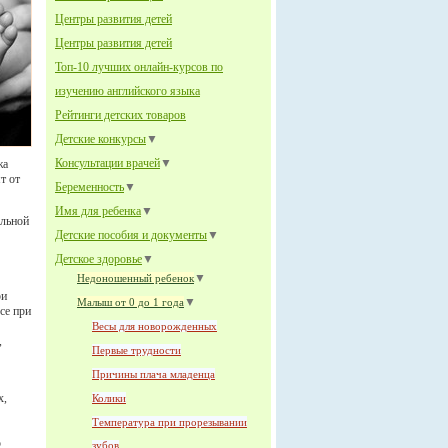
Центры развития детей
Центры развития детей
Топ-10 лучших онлайн-курсов по
изучению английского языка
Рейтинги детских товаров
Детские конкурсы
▼
Консультации врачей
▼
жа
т от
Беременность
▼
Имя для ребенка
▼
ельной
Детские пособия и документы
▼
Детское здоровье
▼
▼
Недоношенный ребенок
ри
▼
Малыш от 0 до 1 года
се при
Весы для новорожденных
,
Первые трудности
Причины плача младенца
х,
Колики
Температура при прорезывании
ю
зубов