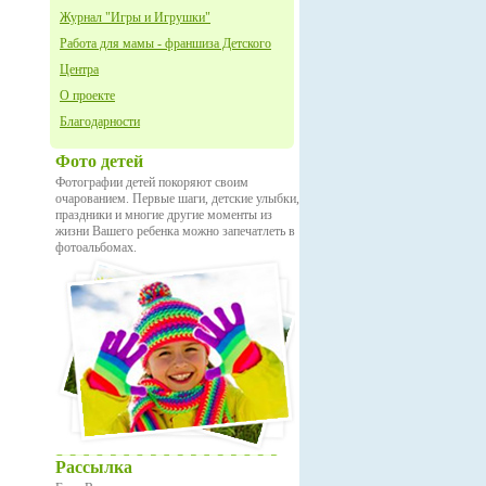
Журнал "Игры и Игрушки"
Работа для мамы - франшиза Детского
Центра
О проекте
Благодарности
Фото детей
Фотографии детей покоряют своим
очарованием. Первые шаги, детские улыбки,
праздники и многие другие моменты из
жизни Вашего ребенка можно запечатлеть в
фотоальбомах.
Рассылка