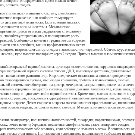
о и вовремя. В определенное время малыш начнет
ть, вставать, ходить.
все эти навыки и мышечную систему, способствует
шечное напряжение, или наоборот стимулирует
к двигательной активности. Если сочетать массаж с
а развиваются органы и системы. Механическое
ервные импульсы от места раздражения к головному
у, способствует правильному и полноценному росту
реакций. Особенно он полезен в грудничковом возрасте,
значен как в лечебных, так и в профилактических целях.
диатром, невропатологом, ортопедом в зависимости от нарушений. Обычно курс масса
ри лечении, курс массажа повторяют через 2 недели. Приемы массажа и гимнастики завися
ций центральной нервной системы, ортопедические отклонения, нарушения пищеварит
нкций центральной нервной системы относят ДЦП, мышечную дистонию, двигательные
о - психическом развитии и т.д. К ортопедическим отклонениям относят врожденную
ывих тазобедренного сустава, мышечную кривошею, проблемы позвоночника, сколиоз,
льной системы вне обострения, например, метеоризм, запоры, понос, также назначается
олевании сердечно - сосудистой системы, органов дыхания, болезнях уха, горла, носа, п
еваниях опорно - двигательной и нервной системы. Кроме того, массаж применяют в кур
отических реакций, врожденной гидроцефалии (повышенное внутричерепное давление),
ладшем возрасте. Детям старшего возраста массаж помогает при ревматизме, пневмонии
езней обмена веществ, патологии осанки, сколиозе. Массаж применяют после переломов,
янии, температуре, повышенной ломкости костей, лихорадке, поражении кожи, опухоля
ссах, гемангиоме, туберкулезе, воспалении лимфатических узлов, аневризме сосудов,
рых психологических заболеваниях, если ребенку не нравится массаж. В зависимости от
т для детского организма. Поглаживания успокаивают, пощипывание возбуждает нервну