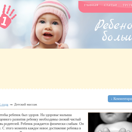
главная
статьи
тест
↓ Комментарии
→
1 года
Детский массаж
, чтобы ребенок был здоров. На здоровье малыша
ценного развития ребенку необходимы свежий чистый
овь родителей. Ребенок рождается физически слабым. Он
я. С этого момента каждое новое достижение ребенка в