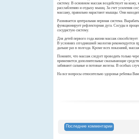
систему. В основном массаж воздействует на кожу,
расслаблению и отдыху мышц. За счет усиления сос
массажу, правильно нарастают мышцы. Они находят
Развивается центральная нервная система. Выраба
функционирует рефлекторная дуга. Сосуды в процесс
сосудистую систему.
Для детей первого года жизни массаж способствует
В условиях сегодняшней экологии рекомендуется про
дальше раз в полгода. Кроме всех показаний, масса
Помните, что массаж следует проводить только через
применяется дополнительные смазывающие средства (
забивают сальные и потовые железы. В особых случ
На все вопросы относительно здоровья ребенка Вам
Последние комментарии