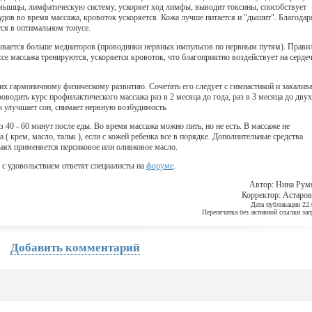
 мышцы, лимфатическую систему, ускоряет ход лимфы, выводит токсины, способствует
удов во время массажа, кровоток ускоряется. Кожа лучше питается и "дышит". Благодар
ся в оптимальном тонусе.
тывается больше медиаторов (проводники нервных импульсов по нервным путям). Прави
е массажа тренируются, ускоряется кровоток, что благоприятно воздействует на сердеч
 их гармоничному физическому развитию. Сочетать его следует с гимнастикой и закалив
водить курс профилактического массажа раз в 2 месяца до года, раз в 3 месяца до двух 
ж улучшает сон, снимает нервную возбудимость.
 40 - 60 минут после еды. Во время массажа можно пить, но не есть. В массаже не
 крем, масло, тальк ), если с кожей ребенка все в порядке. Дополнительные средства
аях применяется персиковое или оливковое масло.
 с удовольствием ответят специалисты на
форуме
.
Автор: Нина Рум
Корректор: Астаров
Дата публикации 22.
Перепечатка без активной ссылки за
Добавить комментарий