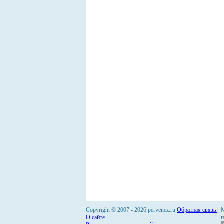
Copyright © 2007 -
2026 pervenez.ru
Обратная связь
|
М
О сайте
п