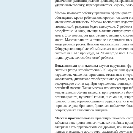
физическом развитии должно происходить правильн
удерживать головку, переворачиваться, сидеть, полза
Массаж помогает ребенку правильно сформировать 
обогащению крови ребенка кислородом, снимает мы
мышечную активность. Массаж восполняет недостато
гимнастикой, результат будет еще лучше. У ребенк
воздействие на кожу, мышцы малыша стимулирует н
мозгу. Это тонизирует центральную нервную систем
мозга. Массаж влияет на становление двигательных 
когда ребенок растет. Детский массаж может быть на
Общеукрепляющий лечебный массаж назначается пе
состоит из 10-15 процедур, от 20 минут до часа. П
индивидуальных особенностей ребенка.
Показаниями для массажа
служат нарушения функ
системы (когда нет обострений). К нарушениям фу
нарушения, мышечная кривошея, отставание в нервн
косолапость, дисплазию тазобедренного сустава, в
деформацию стоп и т.д. При нарушениях пищеварите
лечебный массаж. Также массаж назначается при заб
неправильном обмене веществ, при травмах и забол
лечении рахита, пупочной грыжи, пневмонии, невр
плоскостопия, воронкообразной грудной клетки в м
пороках сердца, бронхите, бронхиальной астме, бол
повреждениях связочного аппарата.
Массаж противопоказан
при общем тяжелом состо
заболеваниях крови, воспалительных гнойных проце
аллергии с геморрагическим синдромом, при некото
приема массажиста достигается желаемый результа