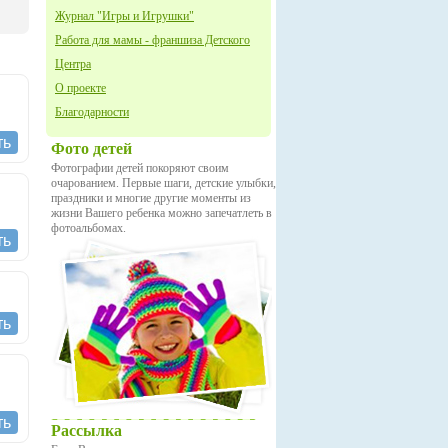
Журнал "Игры и Игрушки"
Работа для мамы - франшиза Детского
Центра
О проекте
Благодарности
ть
Фото детей
Фотографии детей покоряют своим
очарованием. Первые шаги, детские улыбки,
праздники и многие другие моменты из
жизни Вашего ребенка можно запечатлеть в
фотоальбомах.
ть
ть
ть
Рассылка