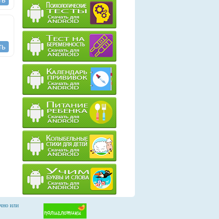
ть
чно или