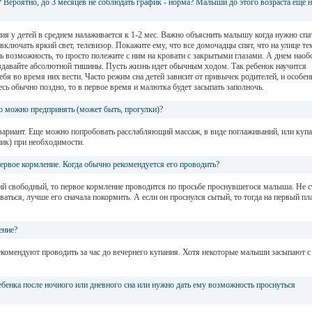
 Вероятно, до 3 месяцев не соблюдать график - норма? Малыши до этого возраста еще н
я у детей в среднем налаживается к 1-2 мес. Важно объяснить малышу когда нужно спа
 включать яркий свет, телевизор. Покажите ему, что все домочадцы спят, что на улице те
ть возможность, то просто полежите с ним на кровати с закрытыми глазами. А днем наоб
оздавайте абсолютной тишины. Пусть жизнь идет обычным ходом. Так ребенок научится
себя во время них вести. Часто режим сна детей зависит от привычек родителей, и особен
сь обычно поздно, то в первое время и малютка будет засыпать заполночь.
то можно предпринять (может быть, прогулки)?
вариант. Еще можно попробовать расслабляющий массаж, в виде поглаживаний, или купа
ник) при необходимости.
рвое кормление. Когда обычно рекомендуется его проводить?
й свободный, то первое кормление проводится по просьбе проснувшегося малыша. Не с
аться, лучше его сначала покормить. А если он проснулся сытый, то тогда на первый пл
ение?
комендуют проводить за час до вечернего купания. Хотя некоторые малыши засыпают с
ебенка после ночного или дневного сна или нужно дать ему возможность проснуться