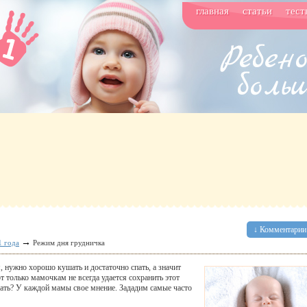
главная
статьи
тест
↓ Комментарии 
→
1 года
Режим дня грудничка
, нужно хорошо кушать и достаточно спать, а значит
 только мамочкам не всегда удается сохранить этот
дать? У каждой мамы свое мнение. Зададим самые часто