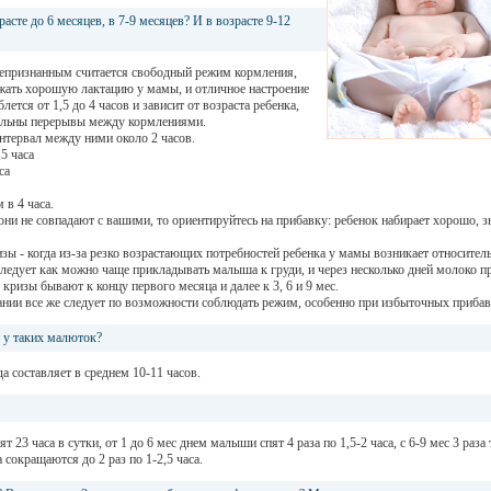
асте до 6 месяцев, в 7-9 месяцев? И в возрасте 9-12
епризнанным считается свободный режим кормления,
ржать хорошую лактацию у мамы, и отличное настроение
тся от 1,5 до 4 часов и зависит от возраста ребенка,
ельны перерывы между кормлениями.
интервал между ними около 2 часов.
,5 часа
са
 в 4 часа.
они не совпадают с вашими, то ориентируйтесь на прибавку: ребенок набирает хорошо, з
изы - когда из-за резко возрастающих потребностей ребенка у мамы возникает относител
 следует как можно чаще прикладывать малыша к груди, и через несколько дней молоко п
ризы бывают к концу первого месяца и далее к 3, 6 и 9 мес.
ании все же следует по возможности соблюдать режим, особенно при избыточных прибав
 у таких малюток?
а составляет в среднем 10-11 часов.
23 часа в сутки, от 1 до 6 мес днем малыши спят 4 раза по 1,5-2 часа, с 6-9 мес 3 раза
а сокращаются до 2 раз по 1-2,5 часа.