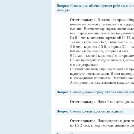
Вопрос:
Сколько раз обычно кушает ребенок в возр
месяцев?
Ответ педиатра:
В настоящее время общ
именно он позволяет установить и подде
малыша. Время между кормлениями колебле
чем старше малыш, тем более продолжит
От 0-1 мес количество кормлений 10-12, 
1-3 мес - кормлений 6-7, с интервалом 3-3
3-6 мес - кормлений 5-6, интервал 3,5-4 ча
6-9 мес - кормлений 5, интервал 4 часа
9-12 мес - также 5 кормлений с интервалом
Но это приведены средние значения, если 
его все устраивает.
Не стоит забывать и про лактационные кр
недостаточность лактации. В этот период
в необходимом количестве. Лактационные к
А вот детям на искусственном вскармлив
Вопрос:
Сколько должен продолжаться ночной сон
Ответ педиатра:
Ночной сон деток до год
Вопрос:
Сколько детки должны спать днем?
Ответ педиатра:
Новорожденные дети спят 
по 1,5-2 часа, к году периоды дневного сн