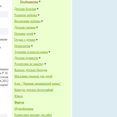
▼
Профилактика
о.
Детские болезни
▼
Развитие ребенка
▼
Воспитание ребенка
▼
Детская гигиена
▼
Питание детей
▼
лияние
Отдых с детьми
▼
Психология
▼
м.
Здоровье и красота мамы
▼
Детские нужности
▼
Родителям на заметку
▼
янцева
Каталог детских брендов
а Р. Н.
Магазины товаров для детей
стасия
04.2012
Блог "Дневник начинающей мамы"
ещена!
Конкурс детских фотографий
Юмор
Форум
Мультфильмы
Разместить рекламу на сайте