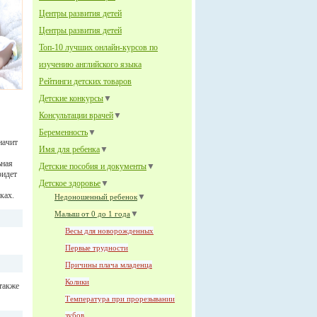
Центры развития детей
Центры развития детей
Топ-10 лучших онлайн-курсов по
изучению английского языка
Рейтинги детских товаров
Детские конкурсы
▼
Консультации врачей
▼
Беременность
▼
начит
Имя для ребенка
▼
ьная
Детские пособия и документы
▼
ридет
Детское здоровье
▼
ках.
▼
Недоношенный ребенок
▼
Малыш от 0 до 1 года
Весы для новорожденных
Первые трудности
Причины плача младенца
Колики
 также
Температура при прорезывании
зубов