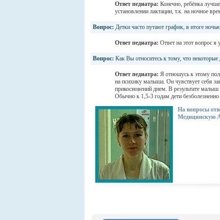
Ответ педиатра:
Конечно, ребёнка лучше 
установлении лактации, т.к. на ночное в
Вопрос:
Детки часто путают график, в итоге ночью
Ответ педиатра:
Ответ на этот вопрос я 
Вопрос:
Как Вы относитесь к тому, что некоторые 
Ответ педиатра:
Я отношусь к этому пол
на психику малыша. Он чувствует себя з
прикосновений днем. В результате малыш 
Обычно к 1,5-3 годам дети безболезненно
На вопросы отв
Медицинскую А