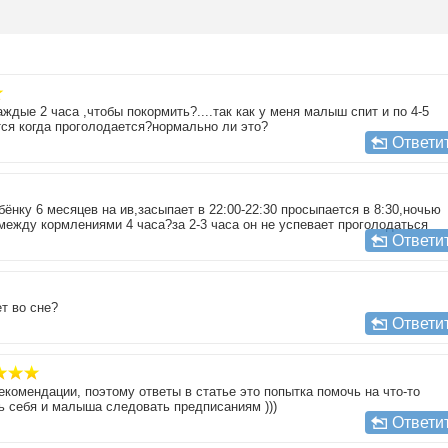
дые 2 часа ,чтобы покормить?....так как у меня малыш спит и по 4-5
ется когда проголодается?нормально ли это?
Ответи
нку 6 месяцев на ив,засыпает в 22:00-22:30 просыпается в 8:30,ночью
 между кормлениями 4 часа?за 2-3 часа он не успевает проголодаться
Ответи
ет во сне?
Ответи
рекомендации, поэтому ответы в статье это попытка помочь на что-то
ть себя и малыша следовать предписаниям )))
Ответи