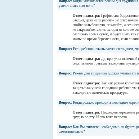
Вопрос:
Когда налаживается режим дня грудничка?
умеют спать всю ночь?
Ответ педиатра:
График сна-бодрствовани
следует, даже если ребенок не спит, ночью
спойте колыбельную, покачайте, а если ес
не закрывайте плотно шторы на сон, не с
различать время суток, и будет знать как 
мамы во время беременности, если ложите
Вопрос:
Если ребенок отказывается спать днем, ч
Ответ педиатра:
Да, прогулка отличный 
седативными травами (валериана, пустыр
Вопрос:
Режим дня грудничка должен учитывать пе
Ответ педиатра:
Так как режим кормлени
тащить плачущего голодного ребенка умыв
выходят гигиенические процедуры.
Вопрос:
Когда должно проходить последнее кормл
Ответ педиатра:
Последнее кормление ре
грудью во рту. И это тоже неплохо.
Вопрос:
Как Вы считаете, необходимо ли будить р
самостоятельно?