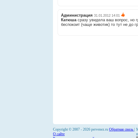
Администрация
31.01.2012 14:01
Катюша
сразу увидела ваш вопрос, но г
беспокоит (чаще животик) то тут не до г
Copyright © 2007 -
2026 pervenez.ru
Обратная связь
|
М
О сайте
п