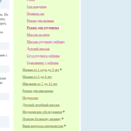
е
Сон младенца
Правила сна
ть. Не
мно,
Режим дня малыша
орот,
Режим дня грудничка
но
Массаж на мяче
Массаж грудному ребенку
Детский массаж
ние с
Стул грудного ребенка
Срыгивание у ребенка
▼
Малыш от 1 года до 3 лет
Малыш от 3 до 6 лет
тоит
ан
Школьник от 7 до 12 лет
Режим дня школьника
Подросток
Детский лечебный массаж
▼
Медицинские обследования
▼
Помощь больному малышу
▼
Ваши вопросы специалистам