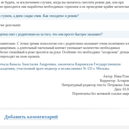
не будить, за исключением случаев, когда вы пытаетесь сместить режим дня, или при
ремя приходится пик выработки необходимых гормонов и их проведение крайне желательн
 гуляем, а днем сладко спим. Как «входить» в режим?
уже дала выше.
детки спят с родителями из-за того, что они просто быстрее засыпают?
ожительно. С точки зрения психологии сон с родителями оказывает очень позитивное в
ащищенным, а длительный тактильный контакт уменьшает количество необходимых
более спокойный и реже просится на руки. Особенно это необходимо "кесарским" детка
 переходят на свою кровать.
ечала Коваль Анастасия Андреевна, закончила Кировскую Государственную
кадемию, участковый врач-педиатр в поликлинике № 135 г. Москвы.
Автор: Нина Рум
Корректор: Астаров
Литературный редактор текста: Петракова Ана
Дата: 03.
Перепечатка без активной ссылки запр
Добавить комментарий