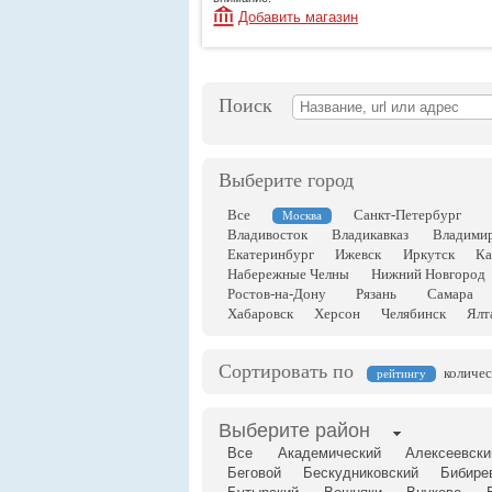
Добавить магазин
Поиск
Выберите город
Все
Санкт-Петербург
Москва
Владивосток
Владикавказ
Владими
Екатеринбург
Ижевск
Иркутск
Ка
Набережные Челны
Нижний Новгород
Ростов-на-Дону
Рязань
Самара
Хабаровск
Херсон
Челябинск
Ялт
Сортировать по
количес
рейтингу
Выберите район
Все
Академический
Алексеевски
Беговой
Бескудниковский
Бибире