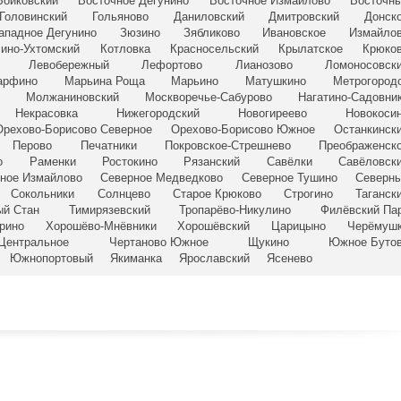
Войковский
Восточное Дегунино
Восточное Измайлово
Восточн
Головинский
Гольяново
Даниловский
Дмитровский
Донск
ападное Дегунино
Зюзино
Зябликово
Ивановское
Измайло
сино-Ухтомский
Котловка
Красносельский
Крылатское
Крюко
Левобережный
Лефортово
Лианозово
Ломоносовск
арфино
Марьина Роща
Марьино
Матушкино
Метрогород
Молжаниновский
Москворечье-Сабурово
Нагатино-Садовни
Некрасовка
Нижегородский
Новогиреево
Новокоси
Орехово-Борисово Северное
Орехово-Борисово Южное
Останкинск
Перово
Печатники
Покровское-Стрешнево
Преображенск
о
Раменки
Ростокино
Рязанский
Савёлки
Савёловск
ное Измайлово
Северное Медведково
Северное Тушино
Северн
Сокольники
Солнцево
Старое Крюково
Строгино
Таганск
ый Стан
Тимирязевский
Тропарёво-Никулино
Филёвский Па
рино
Хорошёво-Мнёвники
Хорошёвский
Царицыно
Черёмуш
Центральное
Чертаново Южное
Щукино
Южное Буто
Южнопортовый
Якиманка
Ярославский
Ясенево