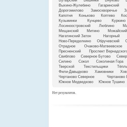
Бутырский
Вешняки
Внуково
Выхино-Жулебино
Гагаринский
Дорогомилово
Замоскворечье
З
Капотня
Коньково
Коптево
Ко
Кузьминки
Кунцево
Куркино
Лосиноостровский
Люблино
М
Мещанский
Митино
Можайский
Нагатинский Затон
Нагорный
Ново-Переделкино
Обручевский
Отрадное
Очаково-Матвеевское
Пресненский
Проспект Вернадског
Свиблово
Северное Бутово
Север
Силино
Сокол
Соколиная Гора
Тверской
Текстильщики
Тёпл
Фили-Давыдково
Хамовники
Хов
Чертаново Северное
Чертаново 
Южное Медведково
Южное Тушино
Нет результатов.