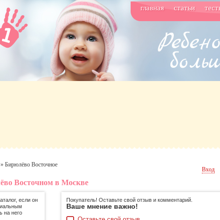
главная
статьи
тест
»
Бирюлёво Восточное
Вход
ёво Восточном в Москве
талог, если он
Покупатель! Оставьте свой отзыв и комментарий.
Ваше мнение важно!
циальным
ь на него
Оставьте свой отзыв