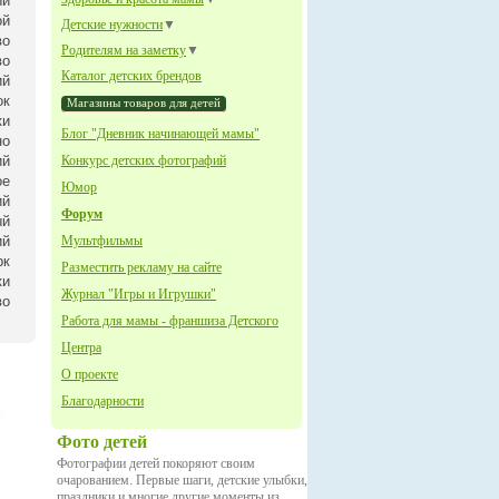
ый
ой
Детские нужности
▼
во
Родителям на заметку
▼
во
Каталог детских брендов
ий
ок
Магазины товаров для детей
ки
Блог "Дневник начинающей мамы"
но
ий
Конкурс детских фотографий
ое
Юмор
ий
Форум
ый
ий
Мультфильмы
рк
Разместить рекламу на сайте
ки
Журнал "Игры и Игрушки"
во
Работа для мамы - франшиза Детского
Центра
О проекте
Благодарности
Фото детей
Фотографии детей покоряют своим
очарованием. Первые шаги, детские улыбки,
праздники и многие другие моменты из