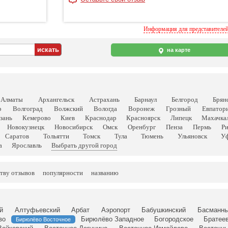
Информация для представителе
на карте
Алматы
Архангельск
Астрахань
Барнаул
Белгород
Брян
р
Волгоград
Волжский
Вологда
Воронеж
Грозный
Евпатор
зань
Кемерово
Киев
Краснодар
Красноярск
Липецк
Махачка
Новокузнецк
Новосибирск
Омск
Оренбург
Пенза
Пермь
Р
Саратов
Тольятти
Томск
Тула
Тюмень
Ульяновск
У
а
Ярославль
Выбрать другой город
тву отзывов
популярности
названию
й
Алтуфьевский
Арбат
Аэропорт
Бабушкинский
Басманн
во
Бирюлёво Западное
Богородское
Братее
Бирюлёво Восточное