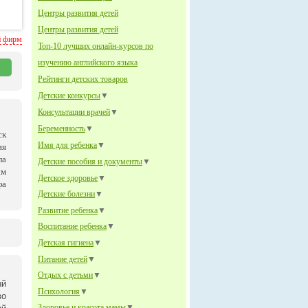
Центры развития детей
Центры развития детей
й фирм
Топ-10 лучших онлайн-курсов по
изучению английского языка
Рейтинги детских товаров
Детские конкурсы
▼
Консультации врачей
▼
Беременность
▼
ск
Имя для ребенка
▼
ия
ла
Детские пособия и документы
▼
им
Детское здоровье
▼
фа
Детские болезни
▼
Развитие ребенка
▼
Воспитание ребенка
▼
Детская гигиена
▼
Питание детей
▼
Отдых с детьми
▼
ый
Психология
▼
во
Здоровье и красота мамы
▼