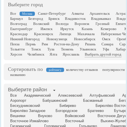
Выберите город
Все
Санкт-Петербург
Алматы
Архангельск
Астрах
Москва
Барнаул
Белгород
Брянск
Владивосток
Владикавказ
Влади
Волгоград
Волжский
Вологда
Воронеж
Грозный
Евпато
Екатеринбург
Ижевск
Иркутск
Казань
Кемерово
К
Краснодар
Красноярск
Липецк
Махачкала
Набережные Че
Нижний Новгород
Новокузнецк
Новосибирск
Омск
Оренб
Пенза
Пермь
Рим
Ростов-на-Дону
Рязань
Самара
Сара
Тольятти
Томск
Тула
Тюмень
Ульяновск
Уфа
Хабаро
Херсон
Челябинск
Ялта
Ярославль
Выбрать другой город
Сортировать по
количеству отзывов
популярности
рейтингу
названию
Выберите район
Все
Академический
Алексеевский
Алтуфьевский
Ар
Аэропорт
Бабушкинский
Басманный
Бего
Бескудниковский
Бибирево
Бирюлёво Восточ
Бирюлёво Западное
Богородское
Братеево
Бутырс
Вешняки
Внуково
Войковский
Восточное Дегун
Восточное Измайлово
Восточный
Выхино-Жулеб
Гагаринский
Головинский
Гольяново
Даниловс