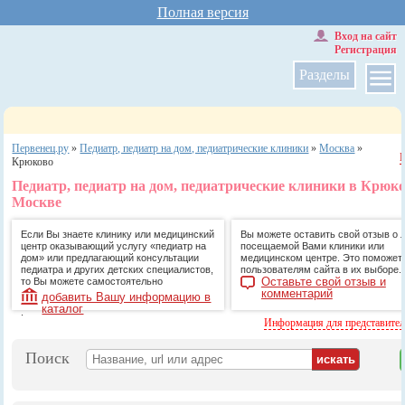
Полная версия
Вход на сайт
Регистрация
Разделы
Первенец.ру
»
Педиатр, педиатр на дом, педиатрические клиники
»
Москва
»
Крюково
Педиатр, педиатр на дом, педиатрические клиники в Крюко
Москве
Если Вы знаете клинику или медицинский
Вы можете оставить свой отзыв о 
центр оказывающий услугу «педиатр на
посещаемой Вами клиники или
дом» или предлагающий консультации
медицинском центре. Это поможет
педиатра и других детских специалистов,
пользователям сайта в их выборе.
Оставьте свой отзыв и
то Вы можете самостоятельно
комментарий
добавить Вашу информацию в
каталог
.
Информация для представите
Поиск