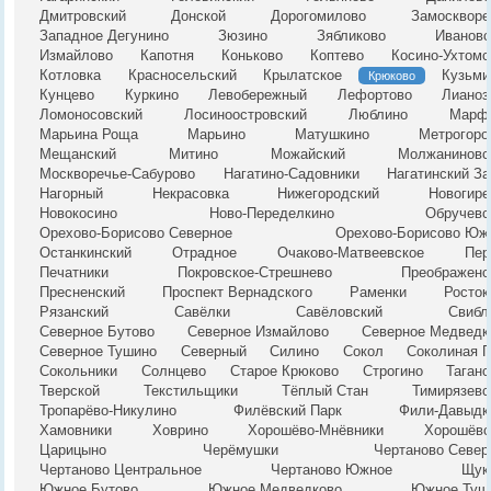
Дмитровский
Донской
Дорогомилово
Замоскворе
Западное Дегунино
Зюзино
Зябликово
Ивановс
Измайлово
Капотня
Коньково
Коптево
Косино-Ухтомс
Котловка
Красносельский
Крылатское
Кузьми
Крюково
Кунцево
Куркино
Левобережный
Лефортово
Лианоз
Ломоносовский
Лосиноостровский
Люблино
Марф
Марьина Роща
Марьино
Матушкино
Метрогоро
Мещанский
Митино
Можайский
Молжаниновс
Москворечье-Сабурово
Нагатино-Садовники
Нагатинский За
Нагорный
Некрасовка
Нижегородский
Новогире
Новокосино
Ново-Переделкино
Обручевс
Орехово-Борисово Северное
Орехово-Борисово Юж
Останкинский
Отрадное
Очаково-Матвеевское
Пер
Печатники
Покровское-Стрешнево
Преображенс
Пресненский
Проспект Вернадского
Раменки
Росток
Рязанский
Савёлки
Савёловский
Свибл
Северное Бутово
Северное Измайлово
Северное Медведк
Северное Тушино
Северный
Силино
Сокол
Соколиная Г
Сокольники
Солнцево
Старое Крюково
Строгино
Таганс
Тверской
Текстильщики
Тёплый Стан
Тимирязевс
Тропарёво-Никулино
Филёвский Парк
Фили-Давыдк
Хамовники
Ховрино
Хорошёво-Мнёвники
Хорошёвс
Царицыно
Черёмушки
Чертаново Север
Чертаново Центральное
Чертаново Южное
Щук
Южное Бутово
Южное Медведково
Южное Туш