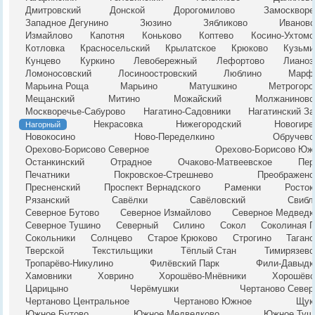
Дмитровский
Донской
Дорогомилово
Замоскворе
Западное Дегунино
Зюзино
Зябликово
Ивановс
Измайлово
Капотня
Коньково
Коптево
Косино-Ухтомс
Котловка
Красносельский
Крылатское
Крюково
Кузьми
Кунцево
Куркино
Левобережный
Лефортово
Лианоз
Ломоносовский
Лосиноостровский
Люблино
Марф
Марьина Роща
Марьино
Матушкино
Метрогоро
Мещанский
Митино
Можайский
Молжаниновс
Москворечье-Сабурово
Нагатино-Садовники
Нагатинский За
Некрасовка
Нижегородский
Новогире
Нагорный
Новокосино
Ново-Переделкино
Обручевс
Орехово-Борисово Северное
Орехово-Борисово Юж
Останкинский
Отрадное
Очаково-Матвеевское
Пер
Печатники
Покровское-Стрешнево
Преображенс
Пресненский
Проспект Вернадского
Раменки
Росток
Рязанский
Савёлки
Савёловский
Свибл
Северное Бутово
Северное Измайлово
Северное Медведк
Северное Тушино
Северный
Силино
Сокол
Соколиная Г
Сокольники
Солнцево
Старое Крюково
Строгино
Таганс
Тверской
Текстильщики
Тёплый Стан
Тимирязевс
Тропарёво-Никулино
Филёвский Парк
Фили-Давыдк
Хамовники
Ховрино
Хорошёво-Мнёвники
Хорошёвс
Царицыно
Черёмушки
Чертаново Север
Чертаново Центральное
Чертаново Южное
Щук
Южное Бутово
Южное Медведково
Южное Туш