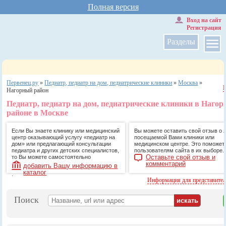
Полная версия
Вход на сайт
Регистрация
Разделы
Первенец.ру
»
Педиатр, педиатр на дом, педиатрические клиники
»
Москва
»
Нагорный район
Педиатр, педиатр на дом, педиатрические клиники в Нагор
районе в Москве
Если Вы знаете клинику или медицинский
Вы можете оставить свой отзыв о 
центр оказывающий услугу «педиатр на
посещаемой Вами клиники или
дом» или предлагающий консультации
медицинском центре. Это поможет
педиатра и других детских специалистов,
пользователям сайта в их выборе.
Оставьте свой отзыв и
то Вы можете самостоятельно
комментарий
добавить Вашу информацию в
каталог
.
Информация для представите
Поиск