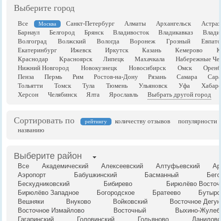
Выберите город
Все
Санкт-Петербург
Алматы
Архангельск
Астрах
Москва
Барнаул
Белгород
Брянск
Владивосток
Владикавказ
Влади
Волгоград
Волжский
Вологда
Воронеж
Грозный
Евпато
Екатеринбург
Ижевск
Иркутск
Казань
Кемерово
К
Краснодар
Красноярск
Липецк
Махачкала
Набережные Че
Нижний Новгород
Новокузнецк
Новосибирск
Омск
Оренб
Пенза
Пермь
Рим
Ростов-на-Дону
Рязань
Самара
Сара
Тольятти
Томск
Тула
Тюмень
Ульяновск
Уфа
Хабаро
Херсон
Челябинск
Ялта
Ярославль
Выбрать другой город
Сортировать по
количеству отзывов
популярности
рейтингу
названию
Выберите район
Все
Академический
Алексеевский
Алтуфьевский
Ар
Аэропорт
Бабушкинский
Басманный
Бего
Бескудниковский
Бибирево
Бирюлёво Восточ
Бирюлёво Западное
Богородское
Братеево
Бутырс
Вешняки
Внуково
Войковский
Восточное Дегун
Восточное Измайлово
Восточный
Выхино-Жулеб
Гагаринский
Головинский
Гольяново
Даниловс