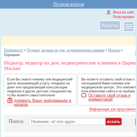
Полная версия
Вход на сайт
Регистрация
Разделы
Первенец.ру
»
Педиатр, педиатр на дом, педиатрические клиники
»
Москва
»
Царицыно
Педиатр, педиатр на дом, педиатрические клиники в Цари
Москве
Если Вы знаете клинику или медицинский
Вы можете оставить свой отзыв о 
центр оказывающий услугу «педиатр на
посещаемой Вами клиники или
дом» или предлагающий консультации
медицинском центре. Это поможет
педиатра и других детских специалистов,
пользователям сайта в их выборе.
Оставьте свой отзыв и
то Вы можете самостоятельно
комментарий
добавить Вашу информацию в
каталог
.
Информация для представите
Поиск