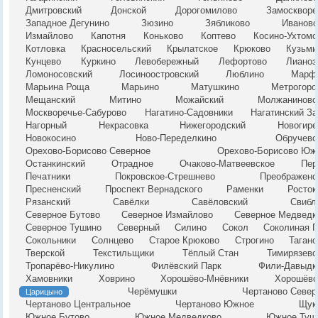
Дмитровский
Донской
Дорогомилово
Замоскворе
Западное Дегунино
Зюзино
Зябликово
Ивановс
Измайлово
Капотня
Коньково
Коптево
Косино-Ухтомс
Котловка
Красносельский
Крылатское
Крюково
Кузьми
Кунцево
Куркино
Левобережный
Лефортово
Лианоз
Ломоносовский
Лосиноостровский
Люблино
Марф
Марьина Роща
Марьино
Матушкино
Метрогоро
Мещанский
Митино
Можайский
Молжаниновс
Москворечье-Сабурово
Нагатино-Садовники
Нагатинский За
Нагорный
Некрасовка
Нижегородский
Новогире
Новокосино
Ново-Переделкино
Обручевс
Орехово-Борисово Северное
Орехово-Борисово Юж
Останкинский
Отрадное
Очаково-Матвеевское
Пер
Печатники
Покровское-Стрешнево
Преображенс
Пресненский
Проспект Вернадского
Раменки
Росток
Рязанский
Савёлки
Савёловский
Свибл
Северное Бутово
Северное Измайлово
Северное Медведк
Северное Тушино
Северный
Силино
Сокол
Соколиная Г
Сокольники
Солнцево
Старое Крюково
Строгино
Таганс
Тверской
Текстильщики
Тёплый Стан
Тимирязевс
Тропарёво-Никулино
Филёвский Парк
Фили-Давыдк
Хамовники
Ховрино
Хорошёво-Мнёвники
Хорошёвс
Черёмушки
Чертаново Север
Царицыно
Чертаново Центральное
Чертаново Южное
Щук
Южное Бутово
Южное Медведково
Южное Туш