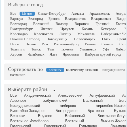
Выберите город
Все
Санкт-Петербург
Алматы
Архангельск
Астрах
Москва
Барнаул
Белгород
Брянск
Владивосток
Владикавказ
Влади
Волгоград
Волжский
Вологда
Воронеж
Грозный
Евпато
Екатеринбург
Ижевск
Иркутск
Казань
Кемерово
К
Краснодар
Красноярск
Липецк
Махачкала
Набережные Че
Нижний Новгород
Новокузнецк
Новосибирск
Омск
Оренб
Пенза
Пермь
Рим
Ростов-на-Дону
Рязань
Самара
Сара
Тольятти
Томск
Тула
Тюмень
Ульяновск
Уфа
Хабаро
Херсон
Челябинск
Ялта
Ярославль
Выбрать другой город
Сортировать по
количеству отзывов
популярности
рейтингу
названию
Выберите район
Все
Академический
Алексеевский
Алтуфьевский
Ар
Аэропорт
Бабушкинский
Басманный
Бего
Бескудниковский
Бибирево
Бирюлёво Восточ
Бирюлёво Западное
Богородское
Братеево
Бутырс
Вешняки
Внуково
Войковский
Восточное Дегун
Восточное Измайлово
Восточный
Выхино-Жулеб
Гагаринский
Головинский
Гольяново
Даниловс