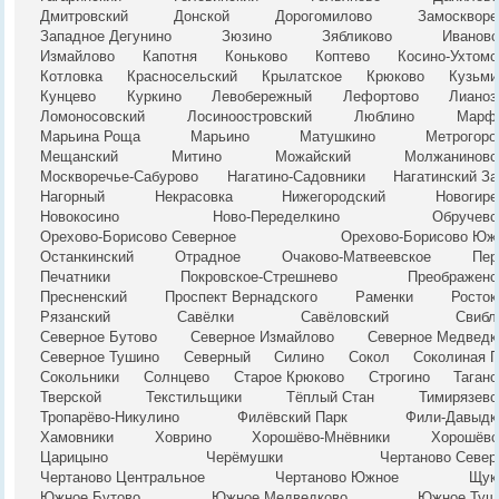
Дмитровский
Донской
Дорогомилово
Замоскворе
Западное Дегунино
Зюзино
Зябликово
Ивановс
Измайлово
Капотня
Коньково
Коптево
Косино-Ухтомс
Котловка
Красносельский
Крылатское
Крюково
Кузьми
Кунцево
Куркино
Левобережный
Лефортово
Лианоз
Ломоносовский
Лосиноостровский
Люблино
Марф
Марьина Роща
Марьино
Матушкино
Метрогоро
Мещанский
Митино
Можайский
Молжаниновс
Москворечье-Сабурово
Нагатино-Садовники
Нагатинский За
Нагорный
Некрасовка
Нижегородский
Новогире
Новокосино
Ново-Переделкино
Обручевс
Орехово-Борисово Северное
Орехово-Борисово Юж
Останкинский
Отрадное
Очаково-Матвеевское
Пер
Печатники
Покровское-Стрешнево
Преображенс
Пресненский
Проспект Вернадского
Раменки
Росток
Рязанский
Савёлки
Савёловский
Свибл
Северное Бутово
Северное Измайлово
Северное Медведк
Северное Тушино
Северный
Силино
Сокол
Соколиная Г
Сокольники
Солнцево
Старое Крюково
Строгино
Таганс
Тверской
Текстильщики
Тёплый Стан
Тимирязевс
Тропарёво-Никулино
Филёвский Парк
Фили-Давыдк
Хамовники
Ховрино
Хорошёво-Мнёвники
Хорошёвс
Царицыно
Черёмушки
Чертаново Север
Чертаново Центральное
Чертаново Южное
Щук
Южное Бутово
Южное Медведково
Южное Туш