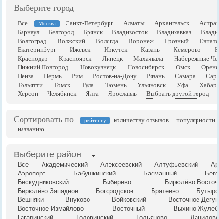
Выберите город
Все
Санкт-Петербург
Алматы
Архангельск
Астрах
Москва
Барнаул
Белгород
Брянск
Владивосток
Владикавказ
Влади
Волгоград
Волжский
Вологда
Воронеж
Грозный
Евпато
Екатеринбург
Ижевск
Иркутск
Казань
Кемерово
К
Краснодар
Красноярск
Липецк
Махачкала
Набережные Че
Нижний Новгород
Новокузнецк
Новосибирск
Омск
Оренб
Пенза
Пермь
Рим
Ростов-на-Дону
Рязань
Самара
Сара
Тольятти
Томск
Тула
Тюмень
Ульяновск
Уфа
Хабаро
Херсон
Челябинск
Ялта
Ярославль
Выбрать другой город
Сортировать по
количеству отзывов
популярности
рейтингу
названию
Выберите район
Все
Академический
Алексеевский
Алтуфьевский
Ар
Аэропорт
Бабушкинский
Басманный
Бего
Бескудниковский
Бибирево
Бирюлёво Восточ
Бирюлёво Западное
Богородское
Братеево
Бутырс
Вешняки
Внуково
Войковский
Восточное Дегун
Восточное Измайлово
Восточный
Выхино-Жулеб
Гагаринский
Головинский
Гольяново
Даниловс