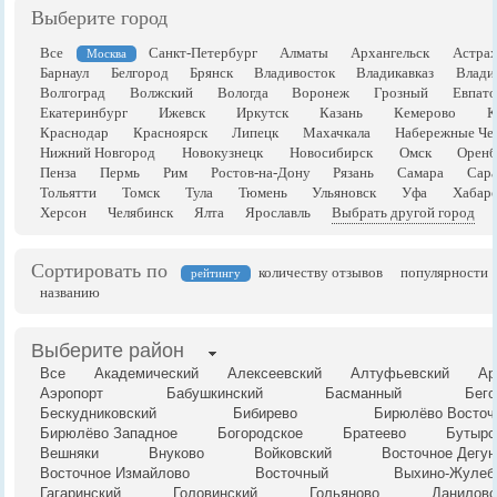
Выберите город
Все
Санкт-Петербург
Алматы
Архангельск
Астрах
Москва
Барнаул
Белгород
Брянск
Владивосток
Владикавказ
Влади
Волгоград
Волжский
Вологда
Воронеж
Грозный
Евпато
Екатеринбург
Ижевск
Иркутск
Казань
Кемерово
К
Краснодар
Красноярск
Липецк
Махачкала
Набережные Че
Нижний Новгород
Новокузнецк
Новосибирск
Омск
Оренб
Пенза
Пермь
Рим
Ростов-на-Дону
Рязань
Самара
Сара
Тольятти
Томск
Тула
Тюмень
Ульяновск
Уфа
Хабаро
Херсон
Челябинск
Ялта
Ярославль
Выбрать другой город
Сортировать по
количеству отзывов
популярности
рейтингу
названию
Выберите район
Все
Академический
Алексеевский
Алтуфьевский
Ар
Аэропорт
Бабушкинский
Басманный
Бего
Бескудниковский
Бибирево
Бирюлёво Восточ
Бирюлёво Западное
Богородское
Братеево
Бутырс
Вешняки
Внуково
Войковский
Восточное Дегун
Восточное Измайлово
Восточный
Выхино-Жулеб
Гагаринский
Головинский
Гольяново
Даниловс