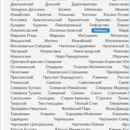
Дмитровский
Донской
Дорогомилово
Замоскворе
Западное Дегунино
Зюзино
Зябликово
Ивановс
Измайлово
Капотня
Коньково
Коптево
Косино-Ухтомс
Котловка
Красносельский
Крылатское
Крюково
Кузьми
Кунцево
Куркино
Левобережный
Лефортово
Лианоз
Ломоносовский
Лосиноостровский
Марф
Люблино
Марьина Роща
Марьино
Матушкино
Метрогоро
Мещанский
Митино
Можайский
Молжаниновс
Москворечье-Сабурово
Нагатино-Садовники
Нагатинский За
Нагорный
Некрасовка
Нижегородский
Новогире
Новокосино
Ново-Переделкино
Обручевс
Орехово-Борисово Северное
Орехово-Борисово Юж
Останкинский
Отрадное
Очаково-Матвеевское
Пер
Печатники
Покровское-Стрешнево
Преображенс
Пресненский
Проспект Вернадского
Раменки
Росток
Рязанский
Савёлки
Савёловский
Свибл
Северное Бутово
Северное Измайлово
Северное Медведк
Северное Тушино
Северный
Силино
Сокол
Соколиная Г
Сокольники
Солнцево
Старое Крюково
Строгино
Таганс
Тверской
Текстильщики
Тёплый Стан
Тимирязевс
Тропарёво-Никулино
Филёвский Парк
Фили-Давыдк
Хамовники
Ховрино
Хорошёво-Мнёвники
Хорошёвс
Царицыно
Черёмушки
Чертаново Север
Чертаново Центральное
Чертаново Южное
Щук
Южное Бутово
Южное Медведково
Южное Туш