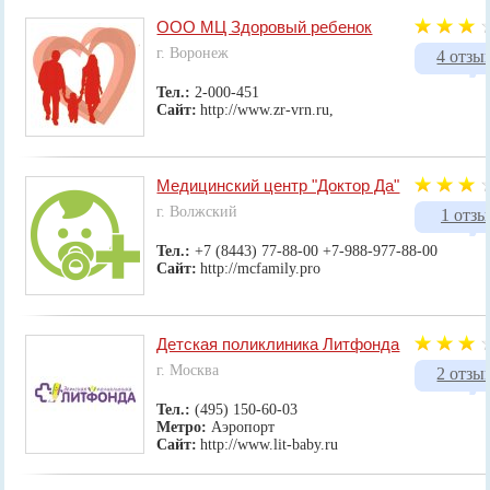
ООО МЦ Здоровый ребенок
г. Воронеж
4 отзы
Тел.:
2-000-451
Сайт:
http://www.zr-vrn.ru,
Медицинский центр "Доктор Да"
г. Волжский
1 отзы
Тел.:
+7 (8443) 77-88-00 +7-988-977-88-00
Сайт:
http://mcfamily.pro
Детская поликлиника Литфонда
г. Москва
2 отзы
Тел.:
(495) 150-60-03
Метро:
Аэропорт
Сайт:
http://www.lit-baby.ru