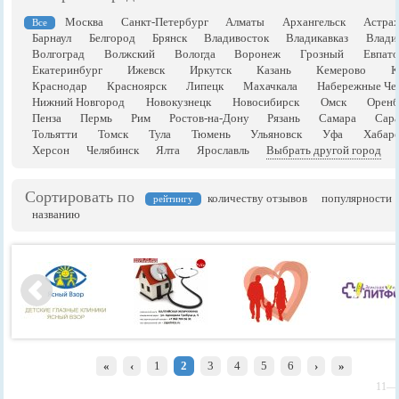
Москва
Санкт-Петербург
Алматы
Архангельск
Астрах
Все
Барнаул
Белгород
Брянск
Владивосток
Владикавказ
Влади
Волгоград
Волжский
Вологда
Воронеж
Грозный
Евпато
Екатеринбург
Ижевск
Иркутск
Казань
Кемерово
К
Краснодар
Красноярск
Липецк
Махачкала
Набережные Че
Нижний Новгород
Новокузнецк
Новосибирск
Омск
Оренб
Пенза
Пермь
Рим
Ростов-на-Дону
Рязань
Самара
Сара
Тольятти
Томск
Тула
Тюмень
Ульяновск
Уфа
Хабаро
Херсон
Челябинск
Ялта
Ярославль
Выбрать другой город
Сортировать по
количеству отзывов
популярности
рейтингу
названию
«
‹
1
2
3
4
5
6
›
»
11—2