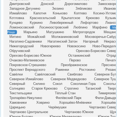
Дмитровский
Донской
Дорогомилово
Замоскворе
Западное Дегунино
Зюзино
Зябликово
Ивановс
Измайлово
Капотня
Коньково
Коптево
Косино-Ухтомс
Котловка
Красносельский
Крылатское
Крюково
Кузьми
Кунцево
Куркино
Левобережный
Лефортово
Лианоз
Ломоносовский
Лосиноостровский
Люблино
Марфино
Ма
Марьино
Матушкино
Метрогородок
Мещанс
Роща
Митино
Можайский
Молжаниновский
Москворечье-Сабур
Нагатино-Садовники
Нагатинский Затон
Нагорный
Некрасо
Нижегородский
Новогиреево
Новокосино
Ново-Переделк
Обручевский
Орехово-Борисово Север
Орехово-Борисово Южное
Останкинский
Отрад
Очаково-Матвеевское
Перово
Печатн
Покровское-Стрешнево
Преображенское
Пресненс
Проспект Вернадского
Раменки
Ростокино
Рязанс
Савёлки
Савёловский
Свиблово
Северное Бут
Северное Измайлово
Северное Медведково
Северное Туш
Северный
Силино
Сокол
Соколиная Гора
Сокольн
Солнцево
Старое Крюково
Строгино
Таганский
Тверс
Текстильщики
Тёплый Стан
Тимирязевс
Тропарёво-Никулино
Филёвский Парк
Фили-Давыдк
Хамовники
Ховрино
Хорошёво-Мнёвники
Хорошёвс
Царицыно
Черёмушки
Чертаново Север
Чертаново Центральное
Чертаново Южное
Щук
Южное Бутово
Южное Медведково
Южное Туш