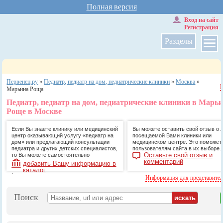
Полная версия
Вход на сайт
Регистрация
Разделы
Первенец.ру
»
Педиатр, педиатр на дом, педиатрические клиники
»
Москва
»
Марьина Роща
Педиатр, педиатр на дом, педиатрические клиники в Марь
Роще в Москве
Если Вы знаете клинику или медицинский
Вы можете оставить свой отзыв о 
центр оказывающий услугу «педиатр на
посещаемой Вами клиники или
дом» или предлагающий консультации
медицинском центре. Это поможет
педиатра и других детских специалистов,
пользователям сайта в их выборе.
Оставьте свой отзыв и
то Вы можете самостоятельно
комментарий
добавить Вашу информацию в
каталог
.
Информация для представите
Поиск