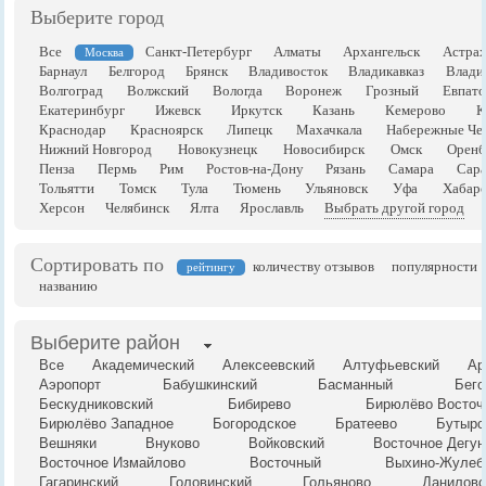
Выберите город
Все
Санкт-Петербург
Алматы
Архангельск
Астрах
Москва
Барнаул
Белгород
Брянск
Владивосток
Владикавказ
Влади
Волгоград
Волжский
Вологда
Воронеж
Грозный
Евпато
Екатеринбург
Ижевск
Иркутск
Казань
Кемерово
К
Краснодар
Красноярск
Липецк
Махачкала
Набережные Че
Нижний Новгород
Новокузнецк
Новосибирск
Омск
Оренб
Пенза
Пермь
Рим
Ростов-на-Дону
Рязань
Самара
Сара
Тольятти
Томск
Тула
Тюмень
Ульяновск
Уфа
Хабаро
Херсон
Челябинск
Ялта
Ярославль
Выбрать другой город
Сортировать по
количеству отзывов
популярности
рейтингу
названию
Выберите район
Все
Академический
Алексеевский
Алтуфьевский
Ар
Аэропорт
Бабушкинский
Басманный
Бего
Бескудниковский
Бибирево
Бирюлёво Восточ
Бирюлёво Западное
Богородское
Братеево
Бутырс
Вешняки
Внуково
Войковский
Восточное Дегун
Восточное Измайлово
Восточный
Выхино-Жулеб
Гагаринский
Головинский
Гольяново
Даниловс