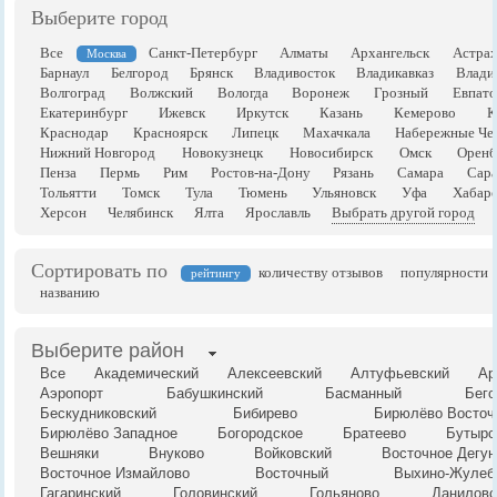
Выберите город
Все
Санкт-Петербург
Алматы
Архангельск
Астрах
Москва
Барнаул
Белгород
Брянск
Владивосток
Владикавказ
Влади
Волгоград
Волжский
Вологда
Воронеж
Грозный
Евпато
Екатеринбург
Ижевск
Иркутск
Казань
Кемерово
К
Краснодар
Красноярск
Липецк
Махачкала
Набережные Че
Нижний Новгород
Новокузнецк
Новосибирск
Омск
Оренб
Пенза
Пермь
Рим
Ростов-на-Дону
Рязань
Самара
Сара
Тольятти
Томск
Тула
Тюмень
Ульяновск
Уфа
Хабаро
Херсон
Челябинск
Ялта
Ярославль
Выбрать другой город
Сортировать по
количеству отзывов
популярности
рейтингу
названию
Выберите район
Все
Академический
Алексеевский
Алтуфьевский
Ар
Аэропорт
Бабушкинский
Басманный
Бего
Бескудниковский
Бибирево
Бирюлёво Восточ
Бирюлёво Западное
Богородское
Братеево
Бутырс
Вешняки
Внуково
Войковский
Восточное Дегун
Восточное Измайлово
Восточный
Выхино-Жулеб
Гагаринский
Головинский
Гольяново
Даниловс