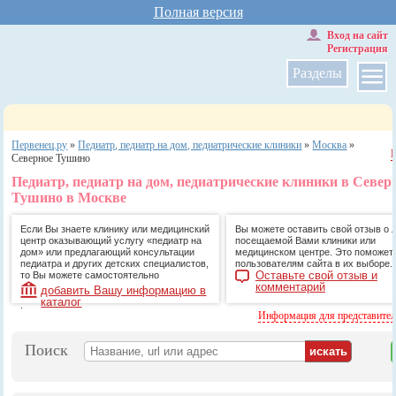
Полная версия
Вход на сайт
Регистрация
Разделы
Первенец.ру
»
Педиатр, педиатр на дом, педиатрические клиники
»
Москва
»
Северное Тушино
Педиатр, педиатр на дом, педиатрические клиники в Север
Тушино в Москве
Если Вы знаете клинику или медицинский
Вы можете оставить свой отзыв о 
центр оказывающий услугу «педиатр на
посещаемой Вами клиники или
дом» или предлагающий консультации
медицинском центре. Это поможет
педиатра и других детских специалистов,
пользователям сайта в их выборе.
Оставьте свой отзыв и
то Вы можете самостоятельно
комментарий
добавить Вашу информацию в
каталог
.
Информация для представите
Поиск