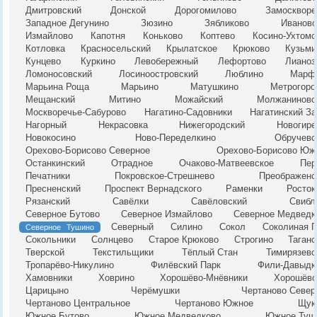
Дмитровский
Донской
Дорогомилово
Замоскворе
Западное Дегунино
Зюзино
Зябликово
Ивановс
Измайлово
Капотня
Коньково
Коптево
Косино-Ухтомс
Котловка
Красносельский
Крылатское
Крюково
Кузьми
Кунцево
Куркино
Левобережный
Лефортово
Лианоз
Ломоносовский
Лосиноостровский
Люблино
Марф
Марьина Роща
Марьино
Матушкино
Метрогоро
Мещанский
Митино
Можайский
Молжаниновс
Москворечье-Сабурово
Нагатино-Садовники
Нагатинский За
Нагорный
Некрасовка
Нижегородский
Новогире
Новокосино
Ново-Переделкино
Обручевс
Орехово-Борисово Северное
Орехово-Борисово Юж
Останкинский
Отрадное
Очаково-Матвеевское
Пер
Печатники
Покровское-Стрешнево
Преображенс
Пресненский
Проспект Вернадского
Раменки
Росток
Рязанский
Савёлки
Савёловский
Свибл
Северное Бутово
Северное Измайлово
Северное Медведк
Северный
Силино
Сокол
Соколиная Г
Северное Тушино
Сокольники
Солнцево
Старое Крюково
Строгино
Таганс
Тверской
Текстильщики
Тёплый Стан
Тимирязевс
Тропарёво-Никулино
Филёвский Парк
Фили-Давыдк
Хамовники
Ховрино
Хорошёво-Мнёвники
Хорошёвс
Царицыно
Черёмушки
Чертаново Север
Чертаново Центральное
Чертаново Южное
Щук
Южное Бутово
Южное Медведково
Южное Туш