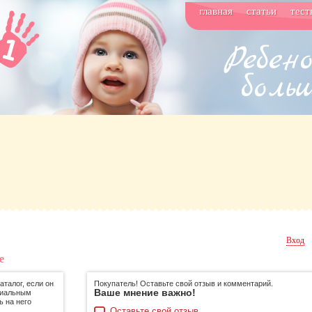
главная
статьи
тест
Вход
е
талог, если он
Покупатель! Оставьте свой отзыв и комментарий.
Ваше мнение важно!
циальным
ь на него
Оставьте свой отзыв