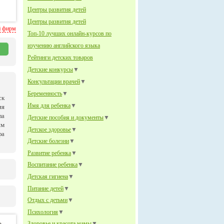
Центры развития детей
Центры развития детей
й фирм
Топ-10 лучших онлайн-курсов по
изучению английского языка
Рейтинги детских товаров
Детские конкурсы
▼
Консультации врачей
▼
Беременность
▼
ск
Имя для ребенка
▼
ия
ла
Детские пособия и документы
▼
им
Детское здоровье
▼
фа
Детские болезни
▼
Развитие ребенка
▼
Воспитание ребенка
▼
Детская гигиена
▼
Питание детей
▼
Отдых с детьми
▼
Психология
▼
Здоровье и красота мамы
▼