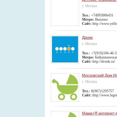
г. Москва
Тел.:
+74993906431
Метро:
Выхино
Сайт:
http://www.yell
Дронк
г. Москва
Тел.:
+7(919)106-46-2
Метро:
Бабушкинска
Сайт:
http://dronk.ru/
Московский Дом И
г. Москва
Тел.:
8(967)1295757
Сайт:
http://www.legoi
Мама+Я интернет-м