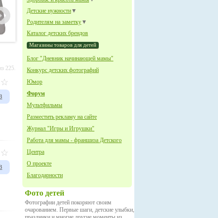
Детские нужности
▼
Родителям на заметку
▼
Каталог детских брендов
Магазины товаров для детей
Блог "Дневник начинающей мамы"
з 225.
Конкурс детских фотографий
Юмор
Форум
в
Мультфильмы
Разместить рекламу на сайте
Журнал "Игры и Игрушки"
Работа для мамы - франшиза Детского
Центра
О проекте
в
Благодарности
Фото детей
Фотографии детей покоряют своим
очарованием. Первые шаги, детские улыбки,
праздники и многие другие моменты из