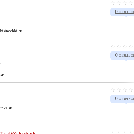
0 отзыво
isinochki.ru​
0 отзыво
7
ru/
0 отзыво
inka.su
runki/Yellowtrunki