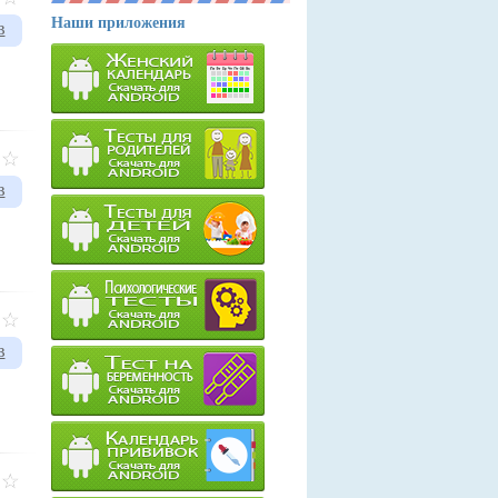
Наши приложения
в
в
в