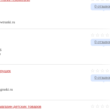
0 отзыво
owtrunki.ru
0 отзыво
6
я
грушек
0 отзыво
gruski.ru
агазин детских товаров