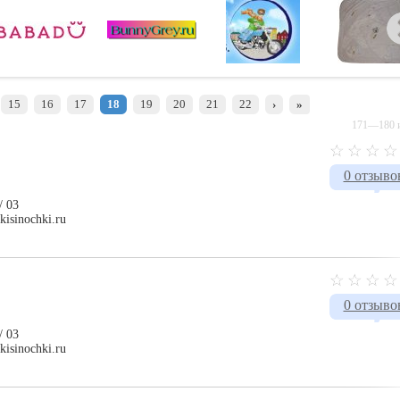
15
16
17
18
19
20
21
22
›
»
171—180 и
0 отзыво
/ 03
kisinochki.ru
0 отзыво
/ 03
kisinochki.ru