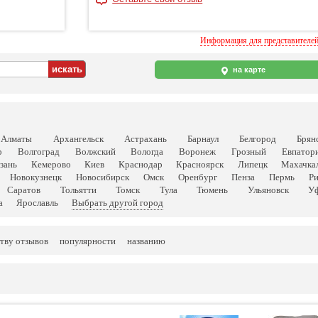
Информация для представителе
на карте
Алматы
Архангельск
Астрахань
Барнаул
Белгород
Брян
р
Волгоград
Волжский
Вологда
Воронеж
Грозный
Евпатор
зань
Кемерово
Киев
Краснодар
Красноярск
Липецк
Махачка
Новокузнецк
Новосибирск
Омск
Оренбург
Пенза
Пермь
Р
Саратов
Тольятти
Томск
Тула
Тюмень
Ульяновск
У
а
Ярославль
Выбрать другой город
тву отзывов
популярности
названию