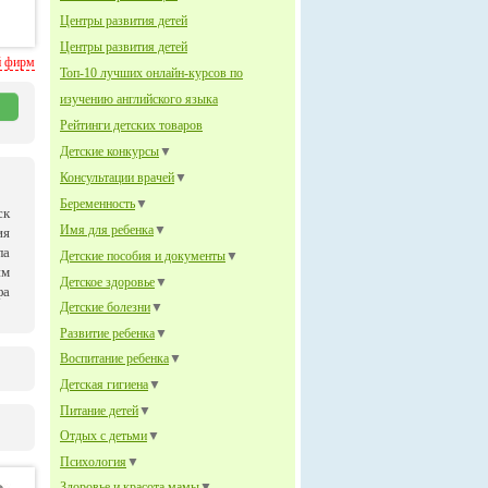
Центры развития детей
Центры развития детей
й фирм
Топ-10 лучших онлайн-курсов по
изучению английского языка
Рейтинги детских товаров
Детские конкурсы
▼
Консультации врачей
▼
Беременность
▼
ск
Имя для ребенка
▼
ия
ла
Детские пособия и документы
▼
им
Детское здоровье
▼
фа
Детские болезни
▼
Развитие ребенка
▼
Воспитание ребенка
▼
Детская гигиена
▼
Питание детей
▼
Отдых с детьми
▼
Психология
▼
Здоровье и красота мамы
▼