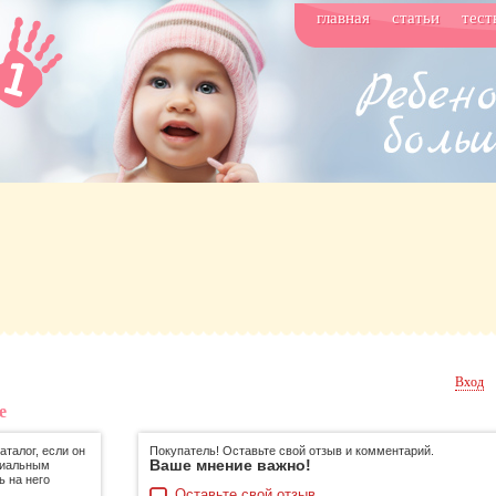
главная
статьи
тест
Вход
е
талог, если он
Покупатель! Оставьте свой отзыв и комментарий.
Ваше мнение важно!
циальным
ь на него
Оставьте свой отзыв