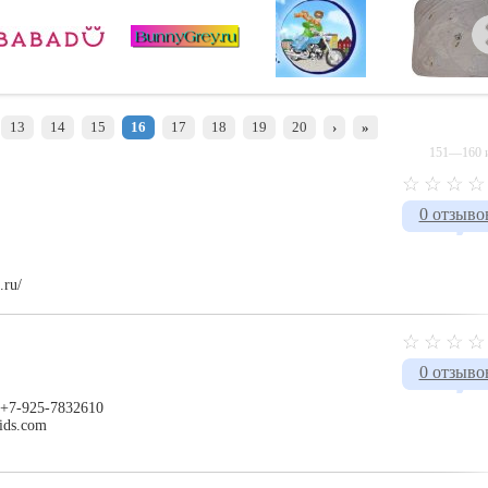
13
14
15
16
17
18
19
20
›
»
151—160 и
0 отзыво
.ru/
0 отзыво
 +7-925-7832610
ids.com