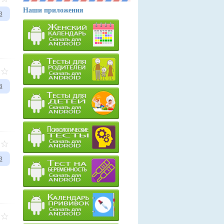
Наши приложения
в
в
в