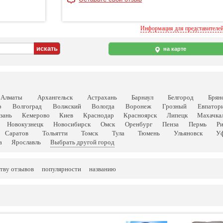
Информация для представителе
на карте
Алматы
Архангельск
Астрахань
Барнаул
Белгород
Брян
р
Волгоград
Волжский
Вологда
Воронеж
Грозный
Евпатор
зань
Кемерово
Киев
Краснодар
Красноярск
Липецк
Махачка
Новокузнецк
Новосибирск
Омск
Оренбург
Пенза
Пермь
Р
Саратов
Тольятти
Томск
Тула
Тюмень
Ульяновск
У
а
Ярославль
Выбрать другой город
тву отзывов
популярности
названию