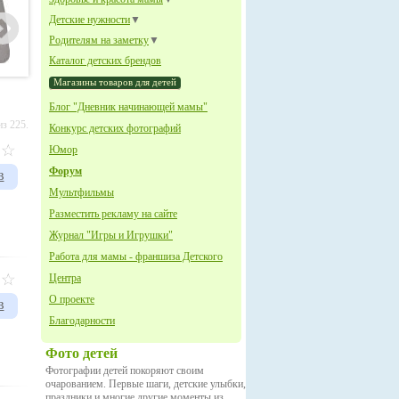
Детские нужности
▼
Родителям на заметку
▼
Каталог детских брендов
Магазины товаров для детей
Блог "Дневник начинающей мамы"
з 225.
Конкурс детских фотографий
Юмор
Форум
в
Мультфильмы
Разместить рекламу на сайте
Журнал "Игры и Игрушки"
Работа для мамы - франшиза Детского
Центра
О проекте
в
Благодарности
Фото детей
Фотографии детей покоряют своим
очарованием. Первые шаги, детские улыбки,
праздники и многие другие моменты из