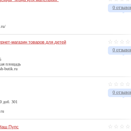
0 отзыво
.ru/
рнет-магазин товаров для детей
0 отзыво
6
кая площадь
sh-butik.ru
0 отзыво
0 доб. 301
.ru
 Наш Пупс