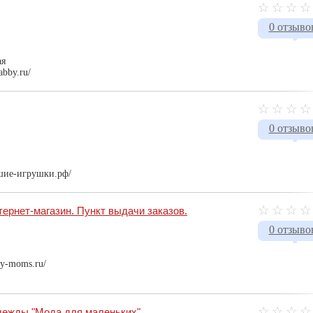
0 отзыво
ая
abby.ru/
0 отзыво
чшие-игрушки.рф/
ернет-магазин. Пункт выдачи заказов.
0 отзыво
py-moms.ru/
дежды "Мода для маленьких"