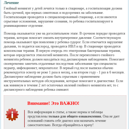
Лечение
Гнойный менингит у детей лечится только в стационаре, а госпитализация должна
быть срочной, при первых симптомах и подозрениях на заболевание.
Госпитализация проводится в специализированный стационар, а если имеются
серьезные осложнения, нарушение сознания, то ребенка госпитализируют в
реанимационное отделение.
Помощь оказывается уже на догоспитальном этапе. В срочном порядке проводится
терапия, которая помогает снизить внутричерепное давление. Соответствующую
помощь оказывают при появлении у ребенка судорог. Если отмечается нарушение
дыхания, то подается кислород, проводится ИВЛ и пр. В стационаре проводится
комплексная терапия. В первую очередь это этиотропная бактериальная терапия,
которая определяется этиологией менингита. После перенесенного гнойного
менингита ребенок должен находиться под диспансерным наблюдением. Помогают
своевременно заметить отдаленные последствия заболевания три специалиста:
педиатр, инфекционист, невропатолог. В первый год после выписки обычно
рекомендуется осмотр не реже 1 раза в месяц, а на втором году - 1 раз в 6 месяцев.
Диспансерное наблюдение должно быть серьезным с применением
инструментальных методов обследования, которые помогают в диагностике. Если
как минимум в течение 2 лет остаточных явлений гнойного менингита нет, то с
диспансерного наблюдения ребенка снимают.
Внимание! Это ВАЖНО!
Вся информация в статье, а также нормы и таблицы
представлены
только для общего ознакомления.
Она не дает
оснований ставить себе диагноз или назначать лечение
самостоятельно.
Всегда обращайтесь к врачу!