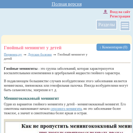
Полная версия
Вход на сайт
Регистрация
Разделы
Гнойный менингит у детей
↓ Комментарии (0)
→
→
Первенец.ру
Детские болезни
Гнойный менингит у
детей
Гнойные менингиты
- это группа заболеваний, которая характеризуется
воспалительными изменениями в церебральной жидкости гнойного характера.
В подавляющем большинстве случаев возбудителями этого заболевания является
менингококк, пневмококк или гемофильная палочка. Иногда возбудителями могут
быть сальмонеллы, эшерихии и т. д.
Менингококковый менингит
Один из вариантов гнойного менингита у детей - менингококковый менингит. Его
симптомы напоминают начало
серозного менингита
, но это заболевание более
тяжелое, а значит и симптоматика более яркая и острая.