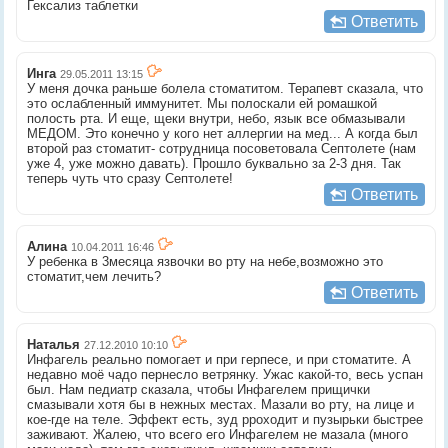
Гексализ таблетки
Ответить
Инга
29.05.2011 13:15
У меня дочка раньше болела стоматитом. Терапевт сказала, что
это ослабленный иммунитет. Мы полоскали ей ромашкой
полость рта. И еще, щеки внутри, небо, язык все обмазывали
МЕДОМ. Это конечно у кого нет аллергии на мед... А когда был
второй раз стоматит- сотрудница посоветовала Септолете (нам
уже 4, уже можно давать). Прошло буквально за 2-3 дня. Так
теперь чуть что сразу Септолете!
Ответить
Алина
10.04.2011 16:46
У ребенка в 3месяца язвочки во рту на небе,возможно это
стоматит,чем лечить?
Ответить
Наталья
27.12.2010 10:10
Инфагель реально помогает и при герпесе, и при стоматите. А
недавно моё чадо пернесло ветрянку. Ужас какой-то, весь успан
был. Нам педиатр сказала, чтобы Инфагелем прищички
смазывали хотя бы в нежных местах. Мазали во рту, на лице и
кое-где на теле. Эффект есть, зуд рроходит и пузырьки быстрее
заживают. Жалею, что всего его Инфагелем не мазала (много