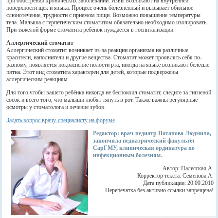
при обострении хронических заболеваний. Язвы возникают на внутренней
поверхности щек и языка. Процесс очень болезненный и вызывает обильное
слюнотечение, трудности с приемом пищи. Возможно повышение температуры
тела. Малыша с герпетическим стоматитом обязательно необходимо изолировать.
При тяжёлой форме стоматита ребёнок нуждается в госпитализации.
Аллергический стоматит
Аллергический стоматит возникает из-за реакции организма на различные
красители, наполнители и другие вещества. Стоматит может проявлять себя по-
разному, появляется покраснение полости рта, иногда на языке возникают белёсые
пятна. Этот вид стоматита характерен для детей, которые подвержены
аллергическим реакциям.
Для того чтобы вашего ребёнка никогда не беспокоил стоматит, следите за гигиеной
сосок и всего того, что малыши любят тянуть в рот. Также важны регулярные
осмотры у стоматолога и лечение зубов.
Задать вопрос врачу-специалисту на форуме
Редактор: врач-педиатр Потапова Людмила,
закончила педиатрический факультет
СарГМУ, клиническая ординатура по
инфекционным болезням.
Автор: Палесская А.
Корректор текста: Семенова А.
Дата публикации: 20.09.2010
Перепечатка без активно ссылки запрещена!