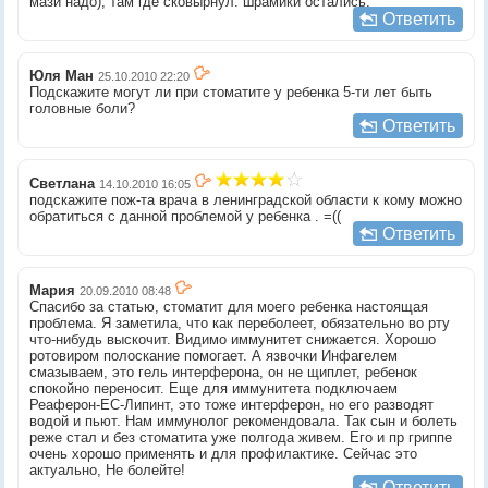
мази надо), там где сковырнул. шрамики остались.
Ответить
Юля Ман
25.10.2010 22:20
Подскажите могут ли при стоматите у ребенка 5-ти лет быть
головные боли?
Ответить
Светлана
14.10.2010 16:05
подскажите пож-та врача в ленинградской области к кому можно
обратиться с данной проблемой у ребенка . =((
Ответить
Мария
20.09.2010 08:48
Спасибо за статью, стоматит для моего ребенка настоящая
проблема. Я заметила, что как переболеет, обязательно во рту
что-нибудь выскочит. Видимо иммунитет снижается. Хорошо
ротовиром полоскание помогает. А язвочки Инфагелем
смазываем, это гель интерферона, он не щиплет, ребенок
спокойно переносит. Еще для иммунитета подключаем
Реаферон-ЕС-Липинт, это тоже интерферон, но его разводят
водой и пьют. Нам иммунолог рекомендовала. Так сын и болеть
реже стал и без стоматита уже полгода живем. Его и пр гриппе
очень хорошо применять и для профилактике. Сейчас это
актуально, Не болейте!
Ответить