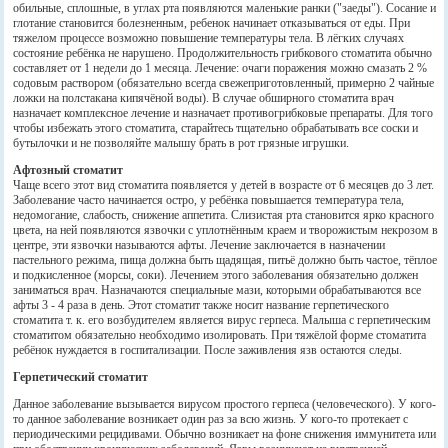
обильные, сплошные, в углах рта появляются маленькие ранки ("заеды"). Сосание и
глотание становится болезненным, ребенок начинает отказываться от еды. При
тяжелом процессе возможно повышение температуры тела. В лёгких случаях
состояние ребёнка не нарушено. Продолжительность грибкового стоматита обычно
составляет от 1 недели до 1 месяца. Лечение: очаги поражения можно смазать 2 %
содовым раствором (обязательно всегда свежеприготовленный, примерно 2 чайные
ложки на полстакана кипячёной воды). В случае обширного стоматита врач
назначает комплексное лечение и назначает противогрибковые препараты. Для того
чтобы избежать этого стоматита, старайтесь тщательно обрабатывать все соски и
бутылочки и не позволяйте малышу брать в рот грязные игрушки.
Афтозный стоматит
Чаще всего этот вид стоматита появляется у детей в возрасте от 6 месяцев до 3 лет.
Заболевание часто начинается остро, у ребёнка повышается температура тела,
недомогание, слабость, снижение аппетита. Слизистая рта становится ярко красного
цвета, на ней появляются язвочки с уплотнённым краем и творожистым некрозом в
центре, эти язвочки называются афты. Лечение заключается в назначении
пастельного режима, пища должна быть щадящая, питьё должно быть частое, тёплое
и подкисленное (морсы, соки). Лечением этого заболевания обязательно должен
заниматься врач. Назначаются специальные мази, которыми обрабатываются все
афты 3 - 4 раза в день. Этот стоматит также носит название герпетического
стоматита т. к. его возбудителем является вирус герпеса. Малыша с герпетическим
стоматитом обязательно необходимо изолировать. При тяжёлой форме стоматита
ребёнок нуждается в госпитализации. После заживления язв остаются следы.
Герпетический стоматит
Данное заболевание вызывается вирусом простого герпеса (человеческого). У кого-
то данное заболевание возникает один раз за всю жизнь. У кого-то протекает с
периодическими рецидивами. Обычно возникает на фоне снижения иммунитета или