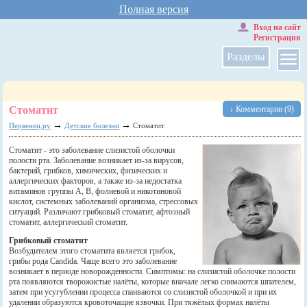
Полная версия
Вход на сайт
Регистрация
Разделы
Стоматит
↓ Комментарии (9)
→
→
Первенец.ру
Детские болезни
Стоматит
Стоматит - это заболевание слизистой оболочки
полости рта. Заболевание возникает из-за вирусов,
бактерий, грибков, химических, физических и
аллергических факторов, а также из-за недостатка
витаминов группы А, В, фолиевой и никотиновой
кислот, системных заболеваний организма, стрессовых
ситуаций. Различают грибковый стоматит, афтозный
стоматит, аллергический стоматит.
Грибковый стоматит
Возбудителем этого стоматита является грибок,
грибы рода Candida. Чаще всего это заболевание
возникает в периоде новорожденности. Симптомы: на слизистой оболочке полости
рта появляются творожистые налёты, которые вначале легко снимаются шпателем,
затем при усугублении процесса спаиваются со слизистой оболочкой и при их
удалении образуются кровоточащие язвочки. При тяжёлых формах налёты