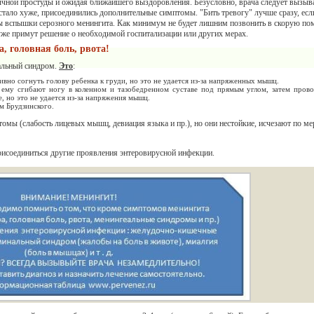
ной простуды и ожидая ближайшего выздоровления. Безусловно, врача следует вызыва
 стало хуже, присоединились дополнительные симптомы. "Бить тревогу" лучше сразу, есл
 вспышки серозного менингита. Как минимум не будет лишним позвонить в скорую по
уже примут решение о необходимой госпитализации или других мерах.
 головная боль, рвота!
еальный синдром.
Это
:
вно согнуть голову ребенка к груди, но это не удается из-за напряженных мышц.
 ему сгибают ногу в коленном и тазобедренном суставе под прямым углом, затем прово
е, но это не удается из-за напряжения мышц.
м Брудзинского.
мы (слабость лицевых мышц, девиация языка и пр.), но они нестойкие, исчезают по ме
рисоединиться другие проявления энтеровирусной инфекции.