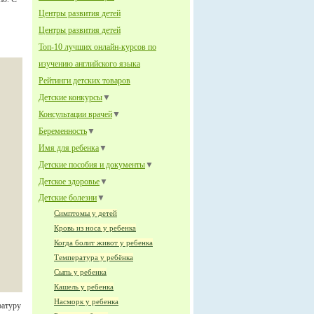
Центры развития детей
Центры развития детей
Топ-10 лучших онлайн-курсов по
изучению английского языка
Рейтинги детских товаров
Детские конкурсы
▼
Консультации врачей
▼
Беременность
▼
Имя для ребенка
▼
Детские пособия и документы
▼
Детское здоровье
▼
Детские болезни
▼
Симптомы у детей
Кровь из носа у ребенка
Когда болит живот у ребенка
Температура у ребёнка
Сыпь у ребенка
Кашель у ребенка
Насморк у ребенка
ратуру