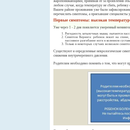
жаропонижающими, принимая её за проявления обыч
любом случае, когда температуру не сбить, ребенку
Вашем районе проживания уже были зафиксированы
перечислить симптомы, а приехавшие специалисты 
Первые симптомы: высокая температура,
Уже через 1 - 2 дня появляется умеренный менинг
Ригидность затылочных мышц: пытаются пасси
Симптом Кернига: ребенок лежит на спине,
пассивное разгибание ноги в коленном сустав
Только в некоторых случаях возможен симпто
Существуют и определенные неврологические симпто
снижения внутричерепного давления.
Родителям необходимо помнить о том, что могут п