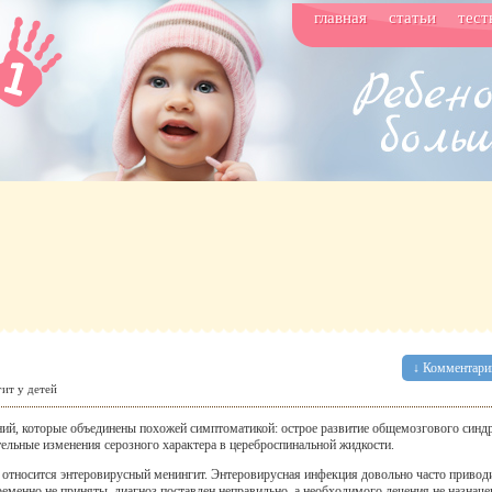
главная
статьи
тест
↓ Комментарии
ит у детей
ий, которые объединены похожей симптоматикой: острое развитие общемозгового синд
тельные изменения серозного характера в цереброспинальной жидкости.
 относится энтеровирусный менингит. Энтеровирусная инфекция довольно часто привод
менно не приняты, диагноз поставлен неправильно, а необходимого лечения не назначе