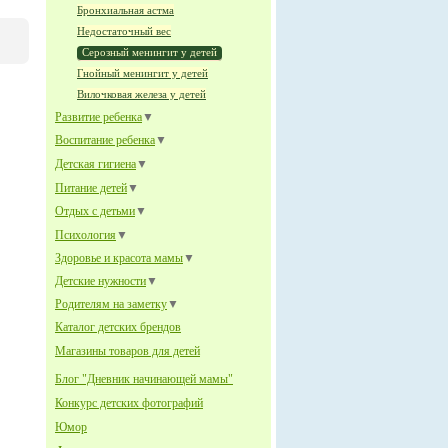
Бронхиальная астма
Недостаточный вес
Серозный менингит у детей
Гнойный менингит у детей
Вилочковая железа у детей
Развитие ребенка
▼
Воспитание ребенка
▼
Детская гигиена
▼
Питание детей
▼
Отдых с детьми
▼
Психология
▼
Здоровье и красота мамы
▼
Детские нужности
▼
Родителям на заметку
▼
Каталог детских брендов
Магазины товаров для детей
Блог "Дневник начинающей мамы"
Конкурс детских фотографий
Юмор