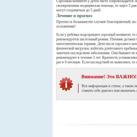
Серозный менингит у детей часто сопровождается ли
своевременная медицинская помощь, то через 3 дн
могут сохраняться до 5 дней.
Лечение и прогноз
Прогноз в большинстве случаев благоприятный, но 
осложнения!
Если у ребенка подозревают серозный менингит, то 
рекомендуется пастельный режим. Питание должно 
патогенетическая терапия. Дети после серозного м
физической нагрузки, избегать длительного пребыв
заметить последствия заболевания. Они бывают не в
рекомендуют в течение 2 лет. Кратность устанавлива
раз в 6 месяцев. Если последствий не выявляют, то 
Внимание! Это ВАЖНО!
Вся информация в статье, а также
ставить себе диагноз или назначать