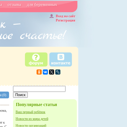
ы
отзывы
для беременных
Вход на сайт
Регистрация
 (0)
Популярные статьи
рома,
Ваш первый ребёнок
Новости из мира детей
ит к
Новости организаций
но. С