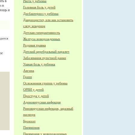
ть в
Рвота у ребенка
и в
Головная боль у детей
мощь и
Дисбактериоз у ребёнка
Дакриоцистит, или как остановить
слезу младенца
Детская гиперактивность
дится
Желтуха новорожденных
Родовая травма
Детский церебральный паралич
ре
Заболевания пупочной ранки
Ушная боль у ребенка
Ангина
Грипп
Осложнения гриппа у ребенка
ОРВИ у детей
Простуда у детей
Аденовирусная инфекция
Риновирусная инфекция, заразный
насморк
Бронхит
Пневмония
Пневмония у новорожденных