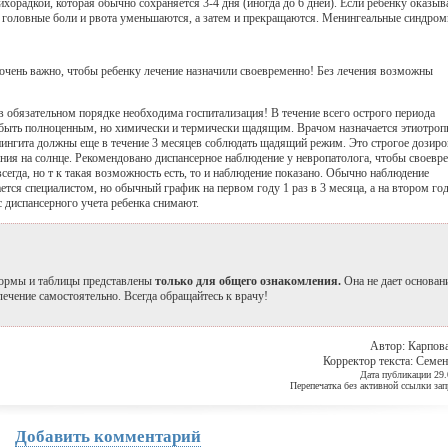
хорадкой, которая обычно сохраняется 3-4 дня (иногда до 6 дней). Если ребенку оказыв
я головные боли и рвота уменьшаются, а затем и прекращаются. Менингеальные синдро
очень важно, чтобы ребенку лечение назначили своевременно! Без лечения возможны
в обязательном порядке необходима госпитализация! В течение всего острого периода
быть полноценным, но химически и термически щадящим. Врачом назначается этиотроп
енингита должны еще в течение 3 месяцев соблюдать щадящий режим. Это строгое дозиро
ания на солнце. Рекомендовано диспансерное наблюдение у невропатолога, чтобы своевр
сегда, но т к такая возможность есть, то и наблюдение показано. Обычно наблюдение
ется специалистом, но обычный график на первом году 1 раз в 3 месяца, а на втором год
с диспансерного учета ребенка снимают.
 нормы и таблицы представлены
только для общего ознакомления.
Она не дает основан
 лечение самостоятельно.
Всегда обращайтесь к врачу!
Автор: Карпова
Корректор текста: Семен
Дата публикации 29.
Перепечатка без активной ссылки за
Добавить комментарий