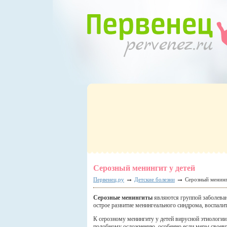
Серозный менингит у детей
→
→
Первенец.ру
Детские болезни
Серозный менинг
Серозные менингиты
являются группой заболеван
острое развитие менингеального синдрома, воспали
К серозному менингиту у детей вирусной этиологии
подобному осложнению, особенно если меры своевре