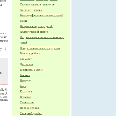
ается
Стафилококковая пневмония
мы
Анемия у ребёнка
Железодефицитная анемия у детей
Рахит
Пищевая аллергия у детей
Аллергический диатез
ная и
вание
Острые аллергические состояния у
еменно
детей
Лекарственная аллергия у детей
у - 1
Герпес у ребенка
Стоматит
Диспепсия
Гельминты у детей
ий
Коклюш
Паротит
Корь
 Е. М.
Краснуха
ова А.
Ветрянка
07.2013
прещена!
Скарлатина
Пороки сердца
Сахарный диабет