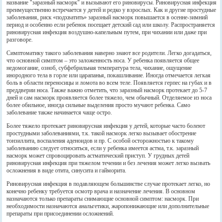
название "заразный насморк" и вызывают его риновирусы. Риновирусная инфекция
преимущественно встречается у детей и редко у взрослых. Как и другие простудные
заболевания, риск «подхватить» заразный насморк повышается в осенне-зимний
период и особенно если ребенок посещает детский сад или школу. Распространяется
риновирусная инфекция воздушно-капельным путем, при чихании или даже при
разговоре.
Симптоматику такого заболевания наверно знают все родители. Легко догадаться,
что основной симптом – это заложенность носа. У ребенка появляется общее
недомогание, озноб, субфебрильная температура тела, чихание, ощущение
инородного тела в горле или царапанья, покашливание. Иногда отмечается легкая
боль в области переносицы и ломота во всем теле. Появляется герпес на губах и в
преддверии носа. Также важно отметить, что заразный насморк протекает до 5-7
дней и сам насморк проявляется более тяжело, чем обычный. Отделяемое из носа
более обильное, иногда сильные выделения просто мучают ребенка. Само
заболевание также начинается чаще остро.
Более тяжело протекает риновирусная инфекция у детей, которые часто болеют
простудными заболеваниями, т.к. такой насморк легко вызывает обострение
тонзиллита, воспаления аденоидов и пр. С особой осторожностью к такому
заболеванию следует относиться, если у ребенка имеется астма, т.к. заразный
насморк может спровоцировать астматический приступ. У грудных детей
риновирусная инфекция при тяжелом течении и без лечения может легко вызвать
осложнения в виде отита, синусита и гайморита.
Риновирусная инфекция в подавляющем большинстве случае протекает легко, но
конечно ребенку требуется осмотр врача и назначение лечения. В основном
назначаются только препараты снимающие основной симптом: насморк. При
необходимости назначаются анальгетики, жаропонижающие или дополнительные
препараты при присоединении осложнений.