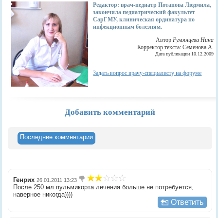
Редактор: врач-педиатр Потапова Людмила,
закончила педиатрический факультет
СарГМУ, клиническая ординатура по
инфекционным болезням.
Автор
Румянцева Нина
Корректор текста: Семенова А.
Дата публикации 10.12.2009
Задать вопрос врачу-специалисту на форуме
Добавить комментарий
Последние комментарии
Генрих
26.01.2011 13:23
После 250 мл пульмикорта лечения больше не потребуется,
наверное никогда))))
Ответить