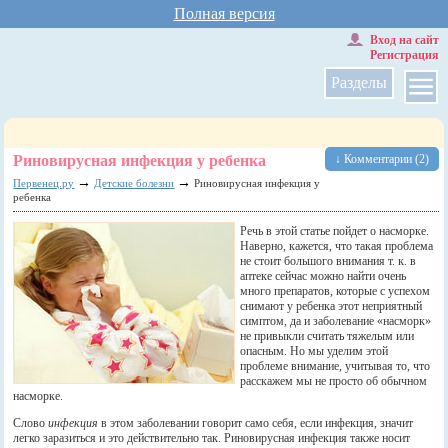
Полная версия
Вход на сайт
Регистрация
Разделы
Риновирусная инфекция у ребенка
↓ Комментарии (2)
→
→
Первенец.ру
Детские болезни
Риновирусная инфекция у
ребенка
Речь в этой статье пойдет о насморке.
Наверно, кажется, что такая проблема
не стоит большого внимания т. к. в
аптеке сейчас можно найти очень
много препаратов, которые с успехом
снимают у ребенка этот неприятный
симптом, да и заболевание «насморк»
не привыкли считать тяжелым или
опасным. Но мы уделим этой
проблеме внимание, учитывая то, что
расскажем мы не просто об обычном
насморке.
Слово
инфекция
в этом заболевании говорит само себя, если инфекция, значит
легко заразиться и это действительно так. Риновирусная инфекция также носит