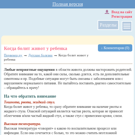
Полная версия
Вход на сайт
Регистрация
Разделы
Когда болит живот у ребенка
↓ Комментарии (0)
→
→
Первенец.ру
Детские болезни
Когда болит живот у
ребенка
Любые неприятные ощущения
в области живота должны насторожить родителей.
Обратите внимание на то, какой они силы, сколько длятся, есть ли дополнительные
симптомы и пр. Подобные ситуации могут быть связаны с заболеванием или с
нарушением нормального питания. Не пытайтесь поставить диагноз самостоятельно
– обращайтесь к врачу!
На что обратить внимание
Тошнота, рвота, жидкий стул.
Когда болит живот у ребенка, то сразу обратите внимание на наличие рвоты и
жидкого стула. Опасной ситуацией является частая рвота, которая не приносит
облегчения и/или частый жидкий стул, а также стул с примесями крови, слизи.
Высокая температура.
Высокая температура «говорит» о каком-то воспалительном процессе или
инфекции. Если она сочетается с болью, то это можно считать неотложной