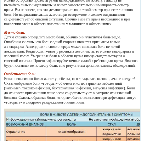
можно осторожно провести рукой непосредственно по животу. Никогда не
пытайтесь сильно надавливать на живот самостоятельно и имитировать осмотр
врача. Вы не знаете, как это делают правильно, а такой осмотр принесет лишнюю
боль. Но напряжение мышц живота при осторожном и легком надавливании
свидетельствует об опасной ситуации. Срочно вызвать врача необходимо и при
появлении отека в области живота или у мальчиков в области яичек.
Место боли.
Детям сложно определить место боли, обычно они чувствуют боль везде.
Ошибочно считать, что боль с одной стороны является признаком только
аппендицита. Аппендицит в свою очередь может вызывать боль нечеткой
локализации. Когда болит живот у ребенка в левой части, то можно заподозрить и
язвенный колит. Умеренные боли в области пупка иногда свидетельствуют о
глистной инвазии. Просто зафиксируйте точные жалобы ребенка для врача. Диагноз
будет поставлен не по месту боли, а по результатам дополнительных обследований.
Особенности боли.
Если очень сильно болит живот у ребенка, то откладывать вызов врача не следует!
Схваткообразные боли «говорят» об очень многих вариантах заболеваний
(например, токсикоинфекция, бактериальная инфекция, вирусная инфекция). Боли
до или после приема пищи чаще всего свидетельствуют о гастрите или язвенной
болезни. Схваткообразные боли, которые обычно возникают при дефекации, могут
«говорить» о синдроме раздраженного кишечника.