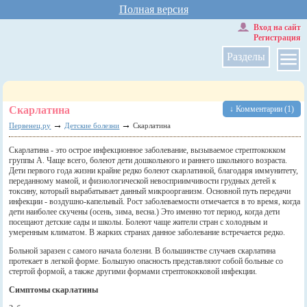
Полная версия
Вход на сайт
Регистрация
Разделы
Скарлатина
↓ Комментарии (1)
→
→
Первенец.ру
Детские болезни
Скарлатина
Скарлатина - это острое инфекционное заболевание, вызываемое стрептококком
группы А. Чаще всего, болеют дети дошкольного и раннего школьного возраста.
Дети первого года жизни крайне редко болеют скарлатиной, благодаря иммунитету,
переданному мамой, и физиологической невосприимчивости грудных детей к
токсину, который вырабатывает данный микроорганизм. Основной путь передачи
инфекции - воздушно-капельный. Рост заболеваемости отмечается в то время, когда
дети наиболее скучены (осень, зима, весна.) Это именно тот период, когда дети
посещают детские сады и школы. Болеют чаще жители стран с холодным и
умеренным климатом. В жарких странах данное заболевание встречается редко.
Больной заразен с самого начала болезни. В большинстве случаев скарлатина
протекает в легкой форме. Большую опасность представляют собой больные со
стертой формой, а также другими формами стрептококковой инфекции.
Симптомы скарлатины