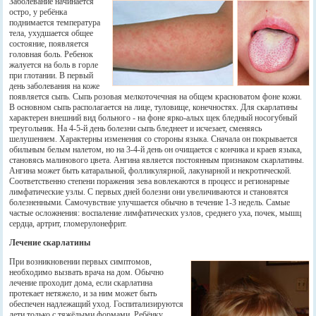
Заболевание начинается
остро, у ребёнка
поднимается температура
тела, ухудшается общее
состояние, появляется
головная боль. Ребенок
жалуется на боль в горле
при глотании. В первый
день заболевания на коже
появляется сыпь. Сыпь розовая мелкоточечная на общем красноватом фоне кожи.
В основном сыпь располагается на лице, туловище, конечностях. Для скарлатины
характерен внешний вид больного - на фоне ярко-алых щек бледный носогубный
треугольник. На 4-5-й день болезни сыпь бледнеет и исчезает, сменяясь
шелушением. Характерны изменения со стороны языка. Сначала он покрывается
обильным белым налетом, но на 3-4-й день он очищается с кончика и краев языка,
становясь малинового цвета. Ангина является постоянным признаком скарлатины.
Ангина может быть катаральной, фолликулярной, лакунарной и некротической.
Соответственно степени поражения зева вовлекаются в процесс и регионарные
лимфатические узлы. С первых дней болезни они увеличиваются и становятся
болезненными. Самочувствие улучшается обычно в течение 1-3 недель. Самые
частые осложнения: воспаление лимфатических узлов, среднего уха, почек, мышц
сердца, артрит, гломерулонефрит.
Лечение скарлатины
При возникновении первых симптомов,
необходимо вызвать врача на дом. Обычно
лечение проходит дома, если скарлатина
протекает нетяжело, и за ним может быть
обеспечен надлежащий уход. Госпитализируются
дети только с тяжёлыми формами. Ребёнку