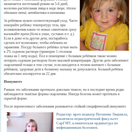
назначается постельный режим на 5-6 дней,
молочно-растительная пища в виде пюре, тёплое
обильное питьё, антибиотики и витамины.
За ребёнком нужен соответствующий уход. Часто
измеряйте ребёнку температуру тела, при
возникновении каких-то новых симптомов сразу
вызывайте врача (боли в ушах, суставах и т. д.).
Если в доме есть другие дети, постарайтесь
сделать всё возможное, чтобы избежать их
заражения. Посуду больного ребёнка лучше мыть
в 2% содовом растворе (примерно 1 столовая
ложка на 1 литр воды). Пол в помещение с больным ребёнком также можно
потирать содовым раствором более высокой концентрации. Другие дети заболевают
скарлатиной только в том случае, если находятся в тесном контакте с больным
ребёнком, здоровые дети к больному малышу не допускаются. Больной ребёнок
обязательно изолируется на 22 дня.
Иммунитет
Раньше это заболевание протекало довольно тяжело, но в последнее время редко
наблюдаются тяжёлые формы скарлатины. Иногда болезнь может протекать в
скрытой форме.
После перенесенного заболевания развивается стойкий специфический иммунитет.
Редактор: врач-педиатр Потапова Людмила,
закончила педиатрический факультет
СарГМУ, клиническая ординатура по
инфекционным болезням.